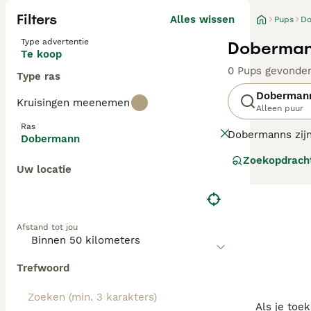
Filters
Alles wissen
Pups
D
Type advertentie
Doberman
Te koop
0 Pups gevonde
Type ras
Doberman
Kruisingen meenemen
Alleen puur
Ras
Dobermanns zijn
Dobermann
worden gebruikt,
Zoekopdrach
wijze worden ge
Uw locatie
Lees onze
Dobe
Afstand tot jou
Trefwoord
Als je toe