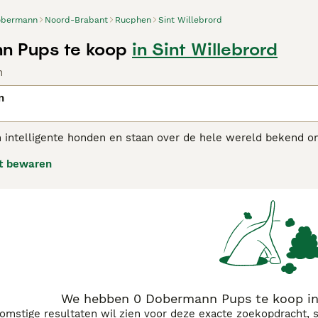
obermann
Noord-Brabant
Rucphen
Sint Willebrord
n Pups te koop
in Sint Willebrord
n
n
 intelligente honden en staan over de hele wereld bekend o
 zijn ze zeer flexibel en passen ze goed in het gezinsleven.
t bewaren
fokt en op de juiste manier worden behandeld, worden ze g
rmann adviespagina
voor informatie over dit hondenras.
We hebben 0 Dobermann Pups te koop in 
komstige resultaten wil zien voor deze exacte zoekopdracht, 