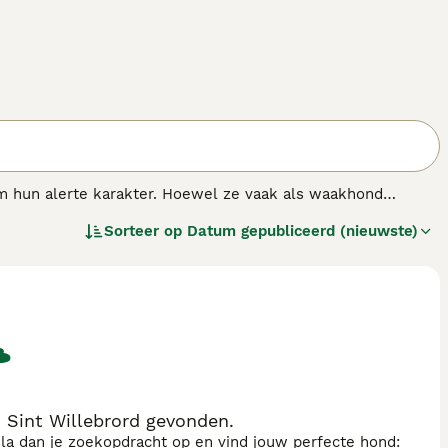
m hun alerte karakter. Hoewel ze vaak als waakhond
 Dobermanns zijn trots, kalm en als ze op verantwoorde
Sorteer op
Datum gepubliceerd (nieuwste)
ewaardeerde gezinsleden.
Sint Willebrord gevonden.
sla dan je zoekopdracht op en vind jouw perfecte hond: