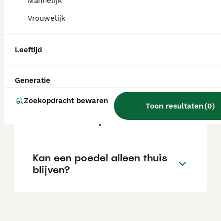
Mannelijk
Vrouwelijk
Is een poedel een makkelijke
hond?
Leeftijd
Welke poedel is het rustigst?
Generatie
Zoekopdracht bewaren
Toon resultaten
(
0
)
Wat kost een poedel kat?
Kan een poedel alleen thuis
blijven?