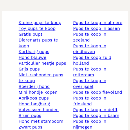
kleine pups te koop
pups te koop in almere
toy pups te koop
pups te koop in assen
gratis pups
pups te koop in
dierenarts pups te
zeeland
koop
pups te koop in
kortharig pups
eindhoven
hond blauwe
pups te koop zuid
particulier nestje pups
holland
grijs pups
pups te koop in
niet-rashonden pups
rotterdam
te koop
pups te koop in
boerderij hond
overijssel
mini hondje kopen
pups te koop flevoland
abrikoos pups
pups te koop in
hond langharig
friesland
volwassen honden
pups te koop in delft
bruin pups
pups te koop in baarn
hond met stamboom
pups te koop in
zwart pups
nijmegen