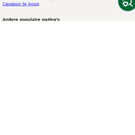
Cavapoo te koop
Andere populaire pagina's
Honden te koop in Amsterdam
Pups te koop Limburg​
Pups te koop Friesland​
Honden te koop in Gelderland
Honden te koop in Den Haag
Honden te koop in Enschede
Adopteer hond in Nederland
Informatie
Over ons
Privacybeleid
Support
Pers
Voorwaarden
Pups verkopen
Honden test