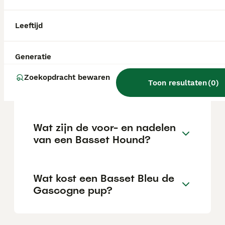
maar eerder gereserveerd tegenover
vreemden. Hij wordt beschreven als
'inzichtelijk' en 'stoutmoedig', termen die
Leeftijd
zelden voorkomen in rasstandaarden en
wijzen op een uitzonderlijk karakter.
Generatie
Is een Basset een makkelijke
Zoekopdracht bewaren
Toon resultaten
(
0
)
hond?
Wat zijn de voor- en nadelen
van een Basset Hound?
Wat kost een Basset Bleu de
Gascogne pup?