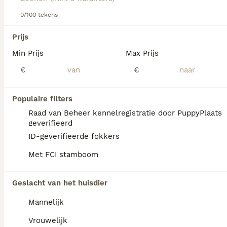
voor informatie over dit hondenras.
0/100 tekens
We hebben 0 Basset Bleu de Gascogne Pups
Prijs
te koop in Utrecht gevonden.
Min Prijs
Max Prijs
Als je toekomstige resultaten wil zien voor deze 
exacte zoekopdracht, sla dan je zoekopdracht op en 
€
€
vind jouw perfecte hond:
Zoekopdracht bewaren
Populaire filters
Raad van Beheer kennelregistratie door PuppyPlaats
geverifieerd
FAQ's
ID-geverifieerde fokkers
Met FCI stamboom
Wat is het karakter van een
Geslacht van het huisdier
Basset Bleu de Gascogne?
Mannelijk
De Basset Bleu de Gascogne is aanhankelijk
tegenover zijn eigenaren en hun vrienden,
Vrouwelijk