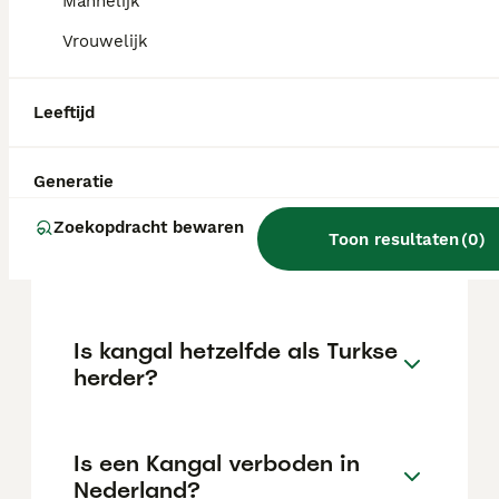
€515 maar dit kan variëren afhankelijk van
Mannelijk
factoren zoals de stamboom, de reputatie
Vrouwelijk
van de fokker en de locatie.
Leeftijd
Is de Anatolische herder
gevaarlijk?
Generatie
Zoekopdracht bewaren
Wat is het karakter van een
Toon resultaten
(
0
)
Anatolische herdershond?
Is kangal hetzelfde als Turkse
herder?
Is een Kangal verboden in
Nederland?