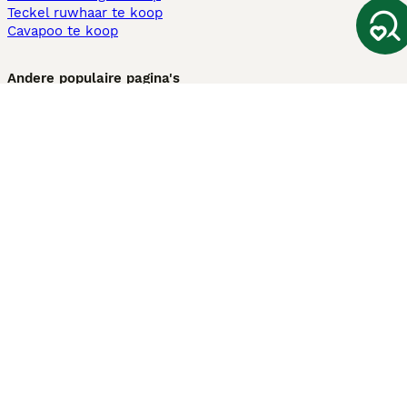
Teckel ruwhaar te koop
Cavapoo te koop
Andere populaire pagina's
Honden te koop in Amsterdam
Pups te koop Limburg​
Pups te koop Friesland​
Honden te koop in Gelderland
Honden te koop in Den Haag
Honden te koop in Enschede
Adopteer hond in Nederland
Informatie
Over ons
Privacybeleid
Support
Pers
Voorwaarden
Pups verkopen
Honden test