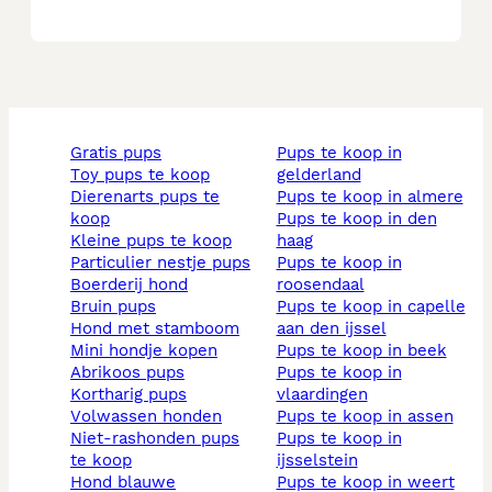
gratis pups
pups te koop in
toy pups te koop
gelderland
dierenarts pups te
pups te koop in almere
koop
pups te koop in den
kleine pups te koop
haag
particulier nestje pups
pups te koop in
boerderij hond
roosendaal
bruin pups
pups te koop in capelle
hond met stamboom
aan den ijssel
mini hondje kopen
pups te koop in beek
abrikoos pups
pups te koop in
kortharig pups
vlaardingen
volwassen honden
pups te koop in assen
niet-rashonden pups
pups te koop in
te koop
ijsselstein
hond blauwe
pups te koop in weert