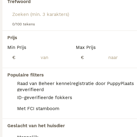
Trefwoord
We hebben 0 Anatolische Herdershond Pups
0/100 tekens
te koop in Eibergen gevonden.
Als je toekomstige resultaten wil zien voor deze 
Prijs
exacte zoekopdracht, sla dan je zoekopdracht op en 
vind jouw perfecte hond:
Min Prijs
Max Prijs
€
€
Zoekopdracht bewaren
Populaire filters
FAQ's
Raad van Beheer kennelregistratie door PuppyPlaats
geverifieerd
ID-geverifieerde fokkers
Hoe duur is een Anatolische
Met FCI stamboom
herder?
De gemiddelde prijs voor een Anatolische
Geslacht van het huisdier
Herdershond pup in Nederland ligt rond de