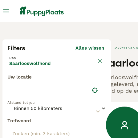
Filters
Alles wissen
Fokkers van 
Ras
Saarlo
Saarlooswolfhond
Saarlooswolfh
Uw locatie
aangeleverd, 
altijd op de 
Afstand tot jou
Trefwoord