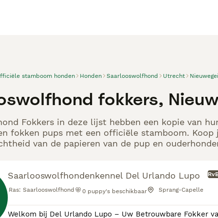
officiële stamboom honden
Honden
Saarlooswolfhond
Utrecht
Nieuwege
oswolfhond fokkers, Nieu
ond Fokkers in deze lijst hebben een kopie van hun
en fokken pups met een officiële stamboom. Koop j
echtheid van de papieren van de pup en ouderhonden
Saarlooswolfhondenkennel Del Urlando Lupo
RvB
Ras:
Saarlooswolfhond
Sprang-Capelle
0
puppy's beschikbaar
Welkom bij Del Urlando Lupo – Uw Betrouwbare Fokker van Saarlooswolfhonden Bi