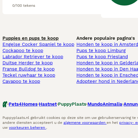
0/100 tekens
Puppies en pups te koop
Andere populaire pagina's
Engelse Cocker Spaniel te koop
Honden te koop in Amster
Cockapoo te koop
Pups te koop Limburg​
Labrador Retriever te koop
Pups te koop Friesland​
Duitse Herder te koop
Honden te koop in Gelderl
Franse Bulldog te koop
Honden te koop in Den Ha
Teckel ruwhaar te koop
Honden te koop in Ensche
Cavapoo te koop
Adopteer hond in Nederlan
Pets4Homes
Hastnet
PuppyPlaats
MundoAnimalia
Annun
Puppyplaats.nl gebruikt cookies op deze site om uw gebruikerservaring te
andere diensten accepteert u de
algemene voorwaarden
en het
privacy- 
uw
voorkeuren beheren
.