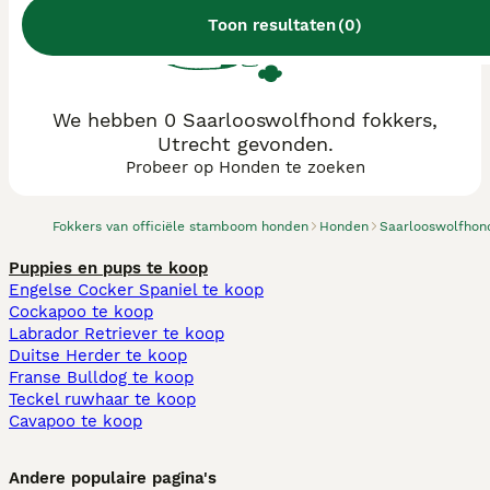
Toon resultaten
(
0
)
We hebben 0 Saarlooswolfhond fokkers,
Utrecht gevonden.
Probeer op Honden te zoeken
Fokkers van officiële stamboom honden
Honden
Saarlooswolfhon
Puppies en pups te koop
Engelse Cocker Spaniel te koop
Cockapoo te koop
Labrador Retriever te koop
Duitse Herder te koop
Franse Bulldog te koop
Teckel ruwhaar te koop
Cavapoo te koop
Andere populaire pagina's