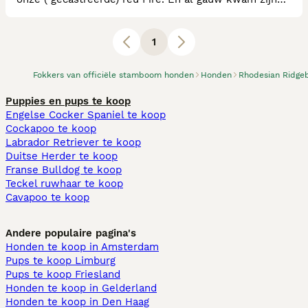
zus Yana en haar vriendin Bianca bij ons wonen. Deze
zomer hebben we onze puppy Abby gekocht en toen
bleek Yana gelukkig ook drachtig te zijn. Dus nu 4
1
RR’s. Maar ons hart ♥️ is groot, dus er genoeg plek bij
ons op de hoeve.
Fokkers van officiële stamboom honden
Honden
Rhodesian Ridge
Puppies en pups te koop
Engelse Cocker Spaniel te koop
Cockapoo te koop
Labrador Retriever te koop
Duitse Herder te koop
Franse Bulldog te koop
Teckel ruwhaar te koop
Cavapoo te koop
Andere populaire pagina's
Honden te koop in Amsterdam
Pups te koop Limburg​
Pups te koop Friesland​
Honden te koop in Gelderland
Honden te koop in Den Haag