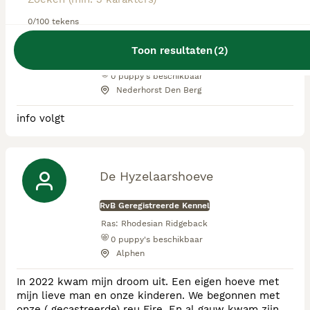
Ridgeback’s
0/100 tekens
RvB Geregistreerde Kennel
Toon resultaten
(
2
)
Ras:
Rhodesian Ridgeback
0
puppy's beschikbaar
Nederhorst Den Berg
info volgt
De Hyzelaarshoeve
RvB Geregistreerde Kennel
Ras:
Rhodesian Ridgeback
0
puppy's beschikbaar
Alphen
In 2022 kwam mijn droom uit. Een eigen hoeve met
mijn lieve man en onze kinderen. We begonnen met
onze ( gecastreerde) reu Fire. En al gauw kwam zijn