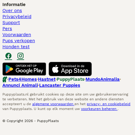
Informatie
Over ons
Privacybeleid
Support
Pers
Voorwaarden
Pups verkopen
Honden test
Pets4Homes
Hastnet
PuppyPlaats
MundoAnimalia
Annunci Animali
Lancaster Puppies
Puppyplaats.nl gebruikt cookies op deze site om uw gebruikerservaring
te verbeteren. Met het gebruik van deze website en andere diensten
accepteert u de
algemene voorwaarden
en het
privacy- en cookiebeleid
van Puppyplaats. U kunt op elk moment uw
voorkeuren beheren
.
© Copyright
2026
-
PuppyPlaats