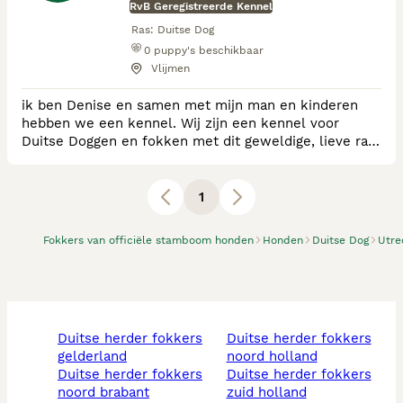
RvB Geregistreerde Kennel
Ras:
Duitse Dog
0
puppy's beschikbaar
Vlijmen
ik ben Denise en samen met mijn man en kinderen
hebben we een kennel. Wij zijn een kennel voor
Duitse Doggen en fokken met dit geweldige, lieve ras.
Wij wonen in een mooie omgeving met genoeg ruimte
voor onze Doggen. De pups groeien dan ook op in een
liefdevolle omgeving, waar ze de aandacht en ruimte
1
krijgen die ze zeker verdienen.
Fokkers van officiële stamboom honden
Honden
Duitse Dog
Utre
duitse herder fokkers
duitse herder fokkers
gelderland
noord holland
duitse herder fokkers
duitse herder fokkers
noord brabant
zuid holland