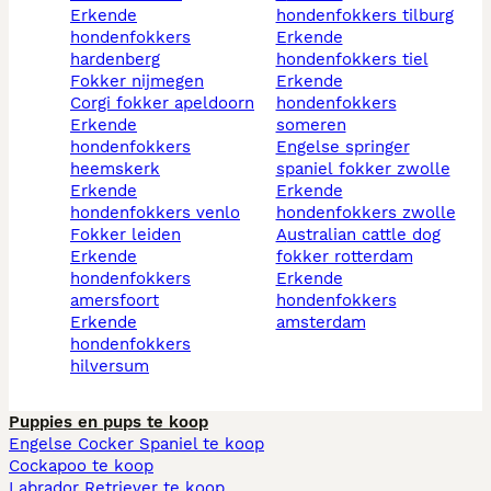
erkende
hondenfokkers tilburg
hondenfokkers
erkende
hardenberg
hondenfokkers tiel
fokker nijmegen
erkende
corgi fokker apeldoorn
hondenfokkers
erkende
someren
hondenfokkers
engelse springer
heemskerk
spaniel fokker zwolle
erkende
erkende
hondenfokkers venlo
hondenfokkers zwolle
fokker leiden
australian cattle dog
erkende
fokker rotterdam
hondenfokkers
erkende
amersfoort
hondenfokkers
erkende
amsterdam
hondenfokkers
hilversum
Puppies en pups te koop
Engelse Cocker Spaniel te koop
Cockapoo te koop
Labrador Retriever te koop