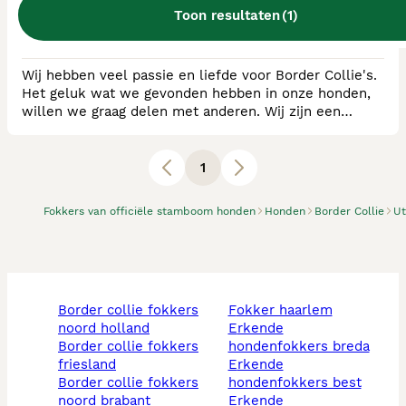
Toon resultaten
(
1
)
0
puppy's beschikbaar
Oss
Wij hebben veel passie en liefde voor Border Collie's.
Het geluk wat we gevonden hebben in onze honden,
willen we graag delen met anderen. Wij zijn een
geregistreerde Border Collie Kennel RvB / FCI. De
pups zullen ook een FCI stamboom hebben. Onze teef
is getest op HD+ED, ECVO + Glaucoom. De uitslagen
1
hiervan zijn terug te zien op onze Facebook pagina.
Border Collie's zijn erg veelzijdig zijn e
Fokkers van officiële stamboom honden
Honden
Border Collie
Ut
border collie fokkers
fokker haarlem
noord holland
erkende
border collie fokkers
hondenfokkers breda
friesland
erkende
border collie fokkers
hondenfokkers best
noord brabant
erkende