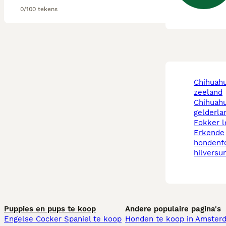
0/100 tekens
chihuahua fokkers
zeeland
chihuahua fokkers
gelderla
fokker 
erkende
hondenf
hilversu
Puppies en pups te koop
Andere populaire pagina's
Engelse Cocker Spaniel te koop
Honden te koop in Amster