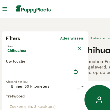
Filters
Alles wissen
Fokkers van 
Ras
Chihua
Chihuahua
Chihuahua Fok
Uw locatie
aangeleverd, 
altijd op de 
Afstand tot jou
Trefwoord