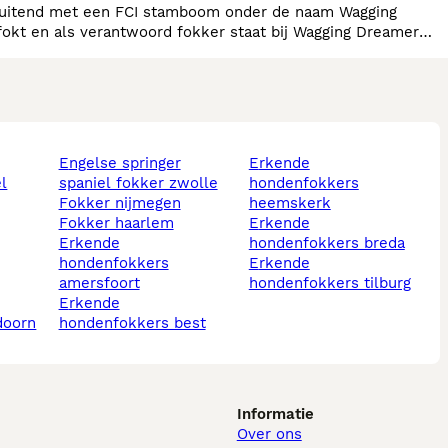
engelse springer
erkende
l
spaniel fokker zwolle
hondenfokkers
fokker nijmegen
heemskerk
fokker haarlem
erkende
erkende
hondenfokkers breda
hondenfokkers
erkende
amersfoort
hondenfokkers tilburg
erkende
ldoorn
hondenfokkers best
Informatie
Over ons