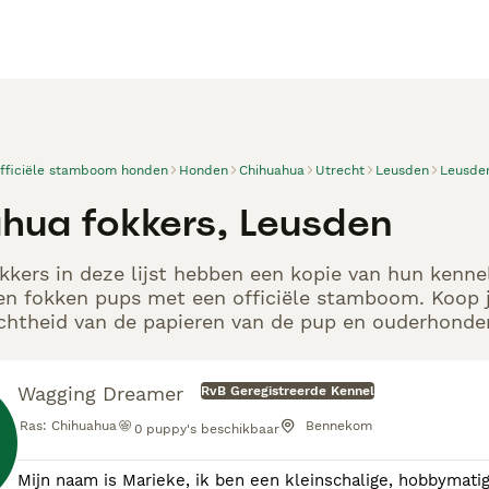
officiële stamboom honden
Honden
Chihuahua
Utrecht
Leusden
Leusde
hua fokkers, Leusden
kers in deze lijst hebben een kopie van hun kennelr
en fokken pups met een officiële stamboom. Koop j
echtheid van de papieren van de pup en ouderhonden
Wagging Dreamer
RvB Geregistreerde Kennel
Ras:
Chihuahua
Bennekom
0
puppy's beschikbaar
Mijn naam is Marieke, ik ben een kleinschalige, hobbymatig