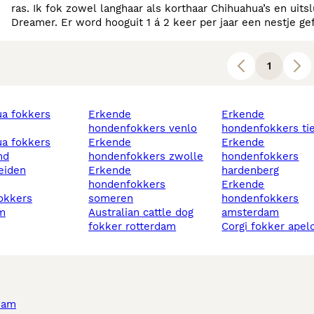
ras. Ik fok zowel langhaar als korthaar Chihuahua’s en uitsluitend met een FCI stamboom onder de naam Wagging
Dreamer. Er word hooguit 1 á 2 keer per jaar een nestje gefokt en als verantwoord fokker staat bij Wagging Dreamer
alles in het teken van: - gezondheid en welzijn - e
1
erkende
erkende
hondenfokkers venlo
hondenfokkers tie
erkende
erkende
nd
hondenfokkers zwolle
hondenfokkers
leiden
erkende
hardenberg
hondenfokkers
erkende
okkers
someren
hondenfokkers
m
australian cattle dog
amsterdam
fokker rotterdam
corgi fokker ape
dam