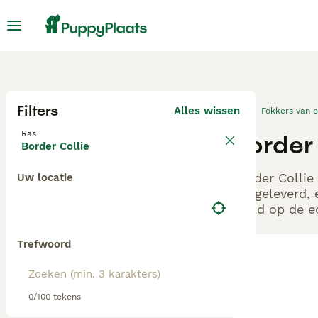
Filters
Alles wissen
Fokkers van 
Ras
Border
Border Collie
Border Collie
Uw locatie
aangeleverd, 
altijd op de 
Trefwoord
0/100 tekens