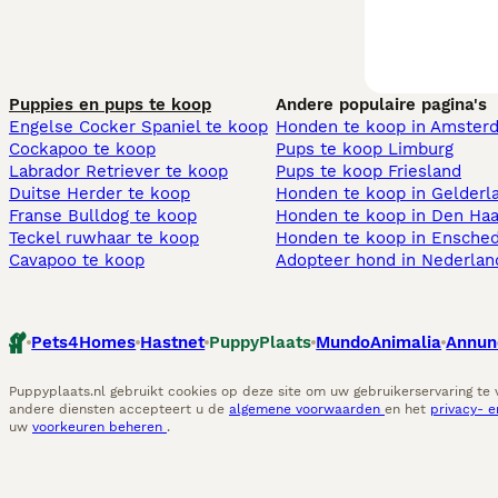
Puppies en pups te koop
Andere populaire pagina's
Engelse Cocker Spaniel te koop
Honden te koop in Amster
Cockapoo te koop
Pups te koop Limburg​
Labrador Retriever te koop
Pups te koop Friesland​
Duitse Herder te koop
Honden te koop in Gelderl
Franse Bulldog te koop
Honden te koop in Den Ha
Teckel ruwhaar te koop
Honden te koop in Ensche
Cavapoo te koop
Adopteer hond in Nederlan
Pets4Homes
Hastnet
PuppyPlaats
MundoAnimalia
Annun
Puppyplaats.nl gebruikt cookies op deze site om uw gebruikerservaring te
andere diensten accepteert u de
algemene voorwaarden
en het
privacy- 
uw
voorkeuren beheren
.