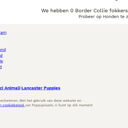
We hebben 0 Border Collie fokker
Probeer op Honden te 
dam
and
ag
de
d
ci Animali
Lancaster Puppies
 verbeteren. Met het gebruik van deze website en
en cookiebeleid
van Puppyplaats. U kunt op elk moment