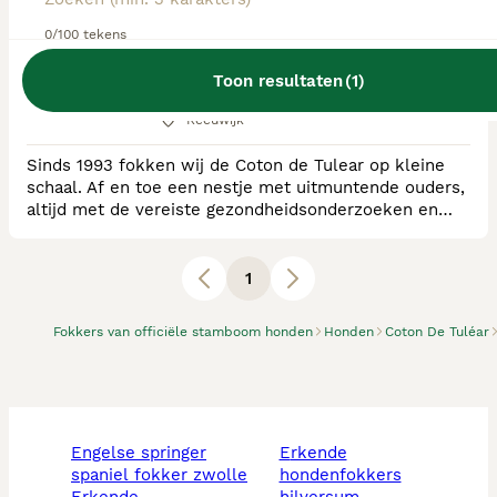
0/100 tekens
RvB Geregistreerde Kennel
Ras:
Coton De Tuléar
Toon resultaten
(
1
)
0
puppy's beschikbaar
Reeuwijk
Sinds 1993 fokken wij de Coton de Tulear op kleine
schaal. Af en toe een nestje met uitmuntende ouders,
altijd met de vereiste gezondheidsonderzoeken en
DNA testen. De honden leven samen met ons in huis
en tuin, midden in het Groene Hart met veel
wandelmogelijkheden. De pups groeien op in
1
huiselijke omgeving met veel aandacht voor het
evenwichtig groot worden.
Fokkers van officiële stamboom honden
Honden
Coton De Tuléar
engelse springer
erkende
spaniel fokker zwolle
hondenfokkers
erkende
hilversum