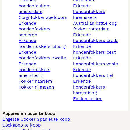
hondenfokkers
erkende
amsterdam
hondenfokkers
corgi fokker apeldoorn
heemskerk
erkende
australian cattle dog
hondenfokkers
fokker rotterdam
someren
erkende
erkende
hondenfokkers breda
hondenfokkers tilburg
erkende
erkende
hondenfokkers best
hondenfokkers zwolle
erkende
erkende
hondenfokkers venlo
hondenfokkers
erkende
amersfoort
hondenfokkers tiel
fokker haarlem
erkende
fokker nijmegen
hondenfokkers
hardenberg
fokker leiden
Puppies en pups te koop
Engelse Cocker Spaniel te koop
Cockapoo te koop