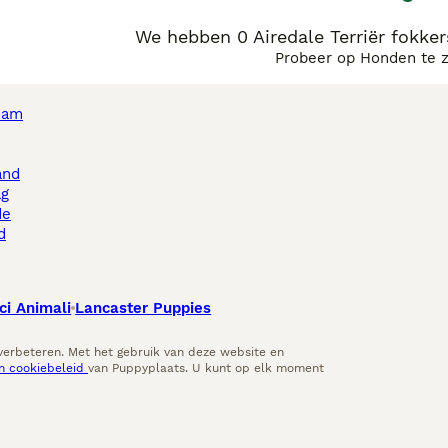
We hebben 0 Airedale Terriër fokke
Probeer op Honden te 
dam
and
ag
de
d
ci Animali
Lancaster Puppies
 verbeteren. Met het gebruik van deze website en
en cookiebeleid
van Puppyplaats. U kunt op elk moment