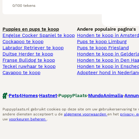
0/100 tekens
Puppies en pups te koop
Andere populaire pagina's
Engelse Cocker Spaniel te koop
Honden te koop in Amster
Cockapoo te koop
Pups te koop Limburg​
Labrador Retriever te koop
Pups te koop Friesland​
Duitse Herder te koop
Honden te koop in Gelderl
Franse Bulldog te koop
Honden te koop in Den Ha
Teckel ruwhaar te koop
Honden te koop in Ensche
Cavapoo te koop
Adopteer hond in Nederlan
Pets4Homes
Hastnet
PuppyPlaats
MundoAnimalia
Annun
Puppyplaats.nl gebruikt cookies op deze site om uw gebruikerservaring te
andere diensten accepteert u de
algemene voorwaarden
en het
privacy- 
uw
voorkeuren beheren
.