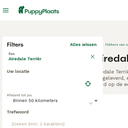
Filters
Alles wissen
Fokkers van 
Ras
Airedal
Airedale Terriër
Airedale Terr
Uw locatie
aangeleverd, 
altijd op de 
Afstand tot jou
Trefwoord