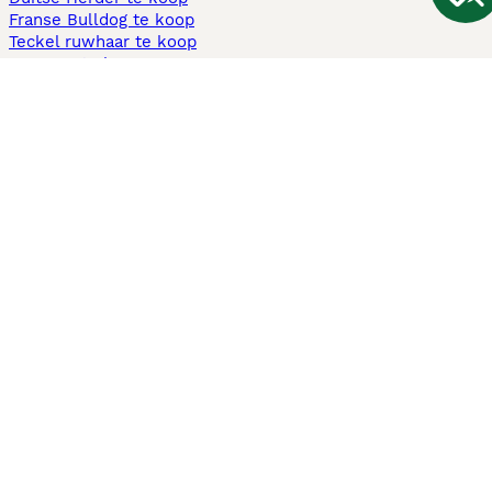
Franse Bulldog te koop
Teckel ruwhaar te koop
Cavapoo te koop
Andere populaire pagina's
Honden te koop in Amsterdam
Pups te koop Limburg​
Pups te koop Friesland​
Honden te koop in Gelderland
Honden te koop in Den Haag
Honden te koop in Enschede
Adopteer hond in Nederland
Informatie
Over ons
Privacybeleid
Support
Pers
Voorwaarden
Pups verkopen
Honden test