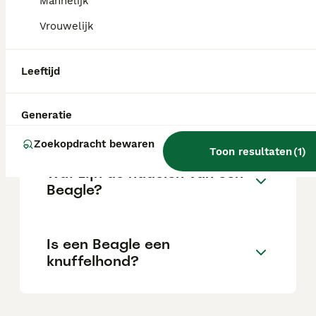
Mannelijk
Vrouwelijk
Is een Beagle een moeilijke
hond?
Leeftijd
Kan een Beagle alleen thuis
Generatie
blijven?
Zoekopdracht bewaren
Toon resultaten
(
1
)
Wat zijn de nadelen van een
Beagle?
Is een Beagle een
knuffelhond?