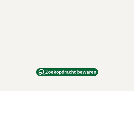
Zoekopdracht bewaren
dam
and
ag
de