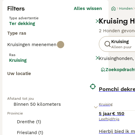
Filters
Alles wissen
Honden
Type advertentie
Kruising 
Ter dekking
2 Honden gevon
Type ras
Kruising
Kruisingen meenemen
Alleen puur
Ras
Kruisinghonden, 
Kruising
gezondheidsvoor
Zoekopdrach
vertonen, waaro
Uw locatie
texturen kunnen 
kruisinghonden z
vaak veerkracht
Pomchi dekre
Intelligentie e
Afstand tot jou
Kruising
5 jaar
€ 150
Provincie
Leeftijd
Prijs
Drenthe (1)
Friesland (1)