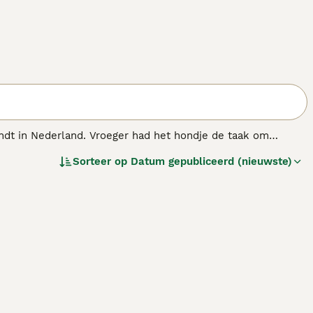
vindt in Nederland. Vroeger had het hondje de taak om
 dat deze charmante hondjes aan de basis liggen van de
Sorteer op
Datum gepubliceerd (nieuwste)