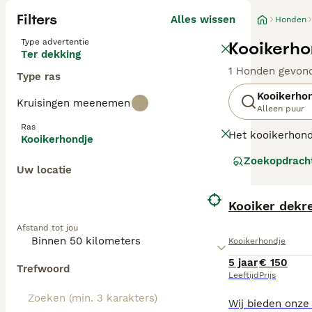
Filters
Alles wissen
Honden
Type advertentie
Kooikerho
Ter dekking
1 Honden gevon
Type ras
Kooikerho
Kruisingen meenemen
Alleen puur
Ras
Het kooikerhondj
Kooikerhondje
eenden in de va
Zoekopdrach
Nova Scotia Duck
Uw locatie
Lees onze
Kooik
Kooiker dekr
Afstand tot jou
Kooikerhondje
5 jaar
€ 150
Trefwoord
Leeftijd
Prijs