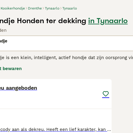
Kooikerhondje
Drenthe
Tynaarlo
Tynaarlo
ndje Honden ter dekking
in Tynaarlo
den
ndje
e is een klein, intelligent, actief hondje dat zijn oorsprong 
llen en netten van jagers te lokken. Sommige mensen geloven
t bewaren
 Tolling Retriever.
10
erhondje adviespagina
voor informatie over dit hondenras.
eu aangeboden
Wij bieden onze cody aan als dekreu. Heeft een lief karakter, kan goed met kinderen en moet even de kat uit de boom kijken wat andere honden betreft. Maar kent hij je eenmaal komt hij je vrolijk begroeten. Hij heeft eerder gedekt en zijn prachtige puppies van gekomen. Mocht er interesse zijn kun je mij het beste even bellen. Cody is NIET TE KOOP Vaste prijs 150 euro.