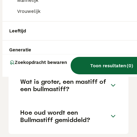
Mannelijk
de locatie.
Vrouwelijk
Is een Bullmastiff sterk?
Leeftijd
Heeft een Bullmastiff veel
Generatie
beweging nodig?
Zoekopdracht bewaren
Toon resultaten
(
0
)
Wat is groter, een mastiff of
een bullmastiff?
Hoe oud wordt een
Bullmastiff gemiddeld?