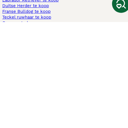
Labrador Retriever te koop
Duitse Herder te koop
Franse Bulldog te koop
Teckel ruwhaar te koop
Cavapoo te koop
Andere populaire pagina's
Honden te koop in Amsterdam
Pups te koop Limburg​
Pups te koop Friesland​
Honden te koop in Gelderland
Honden te koop in Den Haag
Honden te koop in Enschede
Adopteer hond in Nederland
Informatie
Over ons
Privacybeleid
Support
Pers
Voorwaarden
Pups verkopen