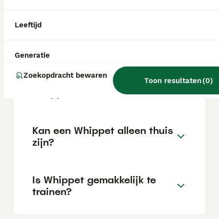
Leeftijd
Wat is het karakter van een
Whippet?
Generatie
Zoekopdracht bewaren
Hoeveel jaar leeft een
Toon resultaten
(
0
)
Whippet?
Kan een Whippet alleen thuis
zijn?
Is Whippet gemakkelijk te
trainen?