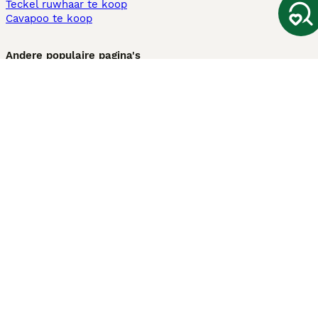
Teckel ruwhaar te koop
Cavapoo te koop
Andere populaire pagina's
Honden te koop in Amsterdam
Pups te koop Limburg​
Pups te koop Friesland​
Honden te koop in Gelderland
Honden te koop in Den Haag
Honden te koop in Enschede
Adopteer hond in Nederland
Informatie
Over ons
Privacybeleid
Support
Pers
Voorwaarden
Pups verkopen
Honden test