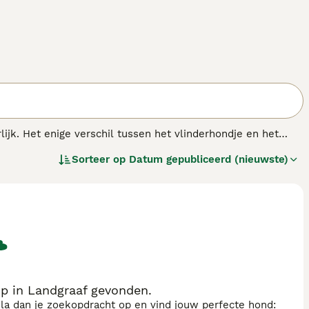
lijk. Het enige verschil tussen het vlinderhondje en het
hondje heeft grote staande oren, die aan een vlinder
Sorteer op
Datum gepubliceerd (nieuwste)
hangen. Beide typen kunnen in één nestje voorkomen. Het
an zijn eigenaar of de leden van het gezin waarin hij leeft.
derenmaar eist veel aandacht.
p in Landgraaf gevonden.
sla dan je zoekopdracht op en vind jouw perfecte hond: