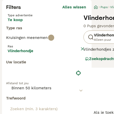
Filters
Alles wissen
Pups
Vl
Type advertentie
Vlinderho
Te koop
0 Pups gevonde
Type ras
Vlinderhon
Kruisingen meenemen
Alleen puur
Ras
Vlinderhondjes z
Vlinderhondje
minder vaak gezi
Zoekopdrach
(papillon) doen
Uw locatie
vlinderhondje he
Het is een intel
Lees onze Vlind
Afstand tot jou
Trefwoord
Als je toe