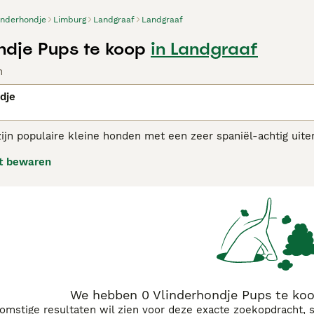
inderhondje
Limburg
Landgraaf
Landgraaf
ndje Pups te koop
in Landgraaf
n
dje
ijn populaire kleine honden met een zeer spaniël-achtig uiter
ene 'nachtvlinderhondje' is de vorm van de oren. Het vlinder
t bewaren
 denken. De eveneens grote oren van het nachtvlinderhondje 
eft een waakzaam en opgewekt karakter, Hij hecht zich sterk a
ligent en levendig ras dat een goede wandeling weet te waar
erhondjes adviespagina voor informatie over dit hondenras.
We hebben 0 Vlinderhondje Pups te koo
komstige resultaten wil zien voor deze exacte zoekopdracht, 