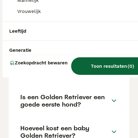
€1029 maar dit kan variëren afhankelijk van
Mannelijk
factoren zoals de stamboom, de reputatie
Vrouwelijk
van de fokker en de locatie.
Leeftijd
Hoeveel kost één golden
retriever?
Generatie
Zoekopdracht bewaren
Kan een Golden Retriever
Toon resultaten
(
0
)
alleen thuis blijven?
Is een Golden Retriever een
goede eerste hond?
Hoeveel kost een baby
Golden Retriever?