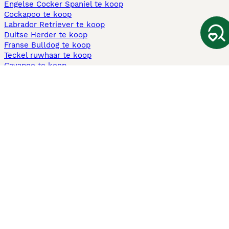
Engelse Cocker Spaniel te koop
Cockapoo te koop
Labrador Retriever te koop
Duitse Herder te koop
Franse Bulldog te koop
Teckel ruwhaar te koop
Cavapoo te koop
Andere populaire pagina's
Honden te koop in Amsterdam
Pups te koop Limburg​
Pups te koop Friesland​
Honden te koop in Gelderland
Honden te koop in Den Haag
Honden te koop in Enschede
Adopteer hond in Nederland
Informatie
Over ons
Privacybeleid
Support