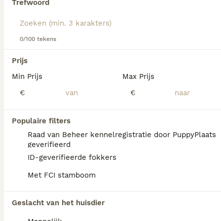
Trefwoord
Lees onze
Golden Retriever adviespagina
voor informatie
over dit hondenras.
We hebben 0 Golden Retriever Pups te koop
0/100 tekens
in Landgraaf gevonden.
Als je toekomstige resultaten wil zien voor deze 
Prijs
exacte zoekopdracht, sla dan je zoekopdracht op en 
vind jouw perfecte hond:
Min Prijs
Max Prijs
€
€
Zoekopdracht bewaren
Populaire filters
FAQ's
Raad van Beheer kennelregistratie door PuppyPlaats
geverifieerd
ID-geverifieerde fokkers
Hoe duur is een Golden
Met FCI stamboom
Retriever?
De gemiddelde prijs voor een Golden
Geslacht van het huisdier
Retriever pup in Nederland ligt rond de