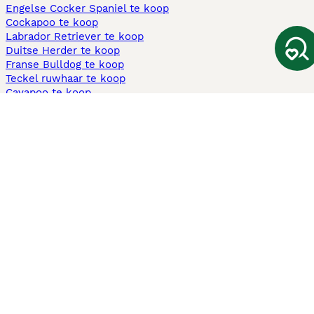
Engelse Cocker Spaniel te koop
Cockapoo te koop
Labrador Retriever te koop
Duitse Herder te koop
Franse Bulldog te koop
Teckel ruwhaar te koop
Cavapoo te koop
Andere populaire pagina's
Honden te koop in Amsterdam
Pups te koop Limburg​
Pups te koop Friesland​
Honden te koop in Gelderland
Honden te koop in Den Haag
Honden te koop in Enschede
Adopteer hond in Nederland
Informatie
Over ons
Privacybeleid
Support