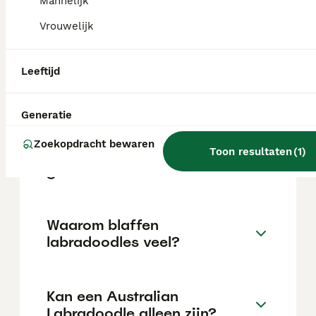
Mannelijk
Vrouwelijk
Wat is het verschil tussen
een Labradoodle en een
Leeftijd
Australische Labradoodle?
Generatie
Hoe oud wordt een
Zoekopdracht bewaren
Australian Labradoodle
Toon resultaten
(
1
)
gemiddeld?
Waarom blaffen
labradoodles veel?
Kan een Australian
Labradoodle alleen zijn?