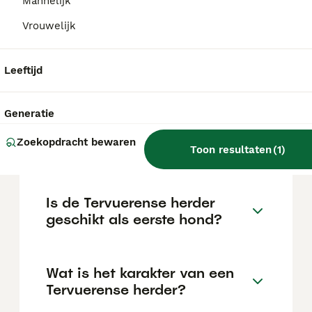
Mannelijk
gesocialiseerd is.
Vrouwelijk
Wat is de makkelijkste
Leeftijd
herdershond?
Generatie
Wat kost een Tervuerense
Zoekopdracht bewaren
herder pup?
Toon resultaten
(
1
)
Is de Tervuerense herder
geschikt als eerste hond?
Wat is het karakter van een
Tervuerense herder?