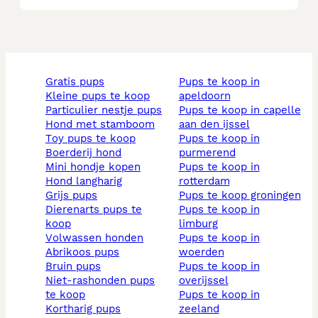
gratis pups
pups te koop in
kleine pups te koop
apeldoorn
particulier nestje pups
pups te koop in capelle
hond met stamboom
aan den ijssel
toy pups te koop
pups te koop in
boerderij hond
purmerend
mini hondje kopen
pups te koop in
hond langharig
rotterdam
grijs pups
pups te koop groningen
dierenarts pups te
pups te koop in
koop
limburg
volwassen honden
pups te koop in
abrikoos pups
woerden
bruin pups
pups te koop in
niet-rashonden pups
overijssel
te koop
pups te koop in
kortharig pups
zeeland