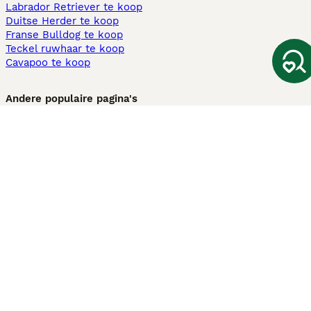
Labrador Retriever te koop
Duitse Herder te koop
Franse Bulldog te koop
Teckel ruwhaar te koop
Cavapoo te koop
Andere populaire pagina's
Honden te koop in Amsterdam
Pups te koop Limburg​
Pups te koop Friesland​
Honden te koop in Gelderland
Honden te koop in Den Haag
Honden te koop in Enschede
Adopteer hond in Nederland
Informatie
Over ons
Privacybeleid
Support
Pers
Voorwaarden