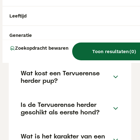
Hij is waakzaam, wat hem een uitstekende
waakhond maakt, en kan goed overweg met
kinderen en andere dieren mits hij goed
Leeftijd
gesocialiseerd is.
Generatie
Wat is de makkelijkste
herdershond?
Zoekopdracht bewaren
Toon resultaten
(
0
)
Wat kost een Tervuerense
herder pup?
Is de Tervuerense herder
geschikt als eerste hond?
Wat is het karakter van een