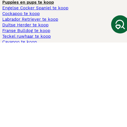
Puppies en pups te koop
Engelse Cocker Spaniel te koop
Cockapoo te koop
Labrador Retriever te koop
Duitse Herder te koop
Franse Bulldog te koop
Teckel ruwhaar te koop
Cavapoo te koop
Andere populaire pagina's
Honden te koop in Amsterdam
Pups te koop Limburg​
Pups te koop Friesland​
Honden te koop in Gelderland
Honden te koop in Den Haag
Honden te koop in Enschede
Adopteer hond in Nederland
Informatie
Over ons
Privacybeleid