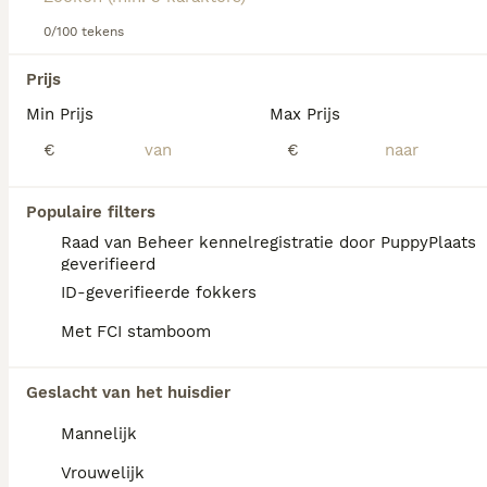
0/100 tekens
We hebben 0 Tervuerense Herder Pups te
Prijs
koop in Nijmegen gevonden.
Min Prijs
Max Prijs
Als je toekomstige resultaten wil zien voor deze 
exacte zoekopdracht, sla dan je zoekopdracht op en 
€
€
vind jouw perfecte hond:
Zoekopdracht bewaren
Populaire filters
Raad van Beheer kennelregistratie door PuppyPlaats
geverifieerd
FAQ's
ID-geverifieerde fokkers
Met FCI stamboom
Is de Tervuerense herder
Geslacht van het huisdier
kindvriendelijk?
Mannelijk
De Tervuerense Herder is aanhankelijk,
loyaal en beschermend tegenover zijn gezin.
Vrouwelijk