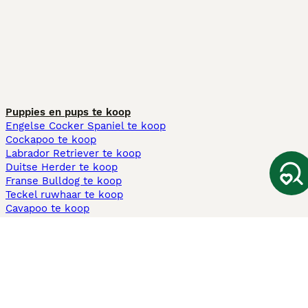
Puppies en pups te koop
Engelse Cocker Spaniel te koop
Cockapoo te koop
Labrador Retriever te koop
Duitse Herder te koop
Franse Bulldog te koop
Teckel ruwhaar te koop
Cavapoo te koop
Andere populaire pagina's
Honden te koop in Amsterdam
Pups te koop Limburg​
Pups te koop Friesland​
Honden te koop in Gelderland