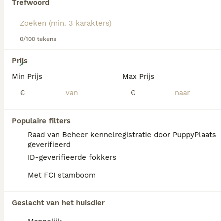
Trefwoord
hondenras.
0/100 tekens
10
Prijs
Min Prijs
Max Prijs
Mooie stamboom Beagle pups
€
€
Beagle
11 weken
Populaire filters
1
2
€ 2.000
Leeftijd
Prijs
Geslacht
Raad van Beheer kennelregistratie door PuppyPlaats
geverifieerd
Nog 2 teefjes en nog 1 reu te koop uit een nest van 5 Volledig stamboom En deze mooie pups groeien op bij ons in huis
ID-geverifieerde fokkers
Bennekom
(23km)
Met FCI stamboom
Geslacht van het huisdier
FAQ's