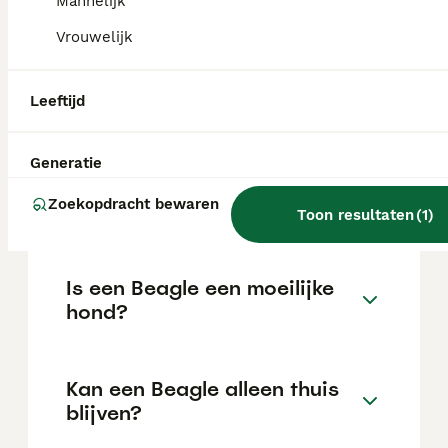
Mannelijk
Vrouwelijk
Wat is een normale prijs voor
een Beagle pup?
Leeftijd
De gemiddelde prijs voor een Beagle pup in
Nederland ligt rond de €676 maar dit kan
Generatie
variëren afhankelijk van factoren zoals de
stamboom, de reputatie van de fokker en de
Zoekopdracht bewaren
Toon resultaten
(
1
)
locatie.
Is een Beagle een moeilijke
hond?
Kan een Beagle alleen thuis
blijven?