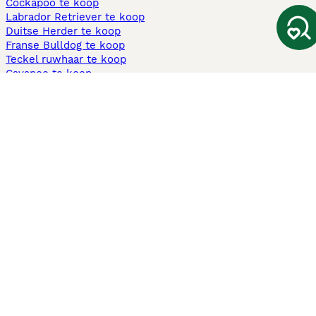
Cockapoo te koop
Labrador Retriever te koop
Duitse Herder te koop
Franse Bulldog te koop
Teckel ruwhaar te koop
Cavapoo te koop
Andere populaire pagina's
Honden te koop in Amsterdam
Pups te koop Limburg​
Pups te koop Friesland​
Honden te koop in Gelderland
Honden te koop in Den Haag
Honden te koop in Enschede
Adopteer hond in Nederland
Informatie
Over ons
Privacybeleid
Support
Pers