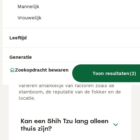
Budel
Mannelijk
Vrouwelijk
FAQ's
Leeftijd
Wat is de prijs van een Shih
Generatie
Tzu?
Zoekopdracht bewaren
De gemiddelde prijs voor een Shih Tzu pup
Toon resultaten
(
2
)
in Nederland ligt rond de €840 maar dit kan
variëren afhankelijk van factoren zoals de
stamboom, de reputatie van de fokker en de
locatie.
Kan een Shih Tzu lang alleen
thuis zijn?