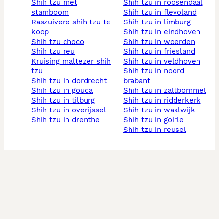
shih tzu met
shih tzu in roosendaal
stamboom
shih tzu in flevoland
raszuivere shih tzu te
shih tzu in limburg
koop
shih tzu in eindhoven
shih tzu choco
shih tzu in woerden
shih tzu reu
shih tzu in friesland
kruising maltezer shih
shih tzu in veldhoven
tzu
shih tzu in noord
shih tzu in dordrecht
brabant
shih tzu in gouda
shih tzu in zaltbommel
shih tzu in tilburg
shih tzu in ridderkerk
shih tzu in overijssel
shih tzu in waalwijk
shih tzu in drenthe
shih tzu in goirle
shih tzu in reusel