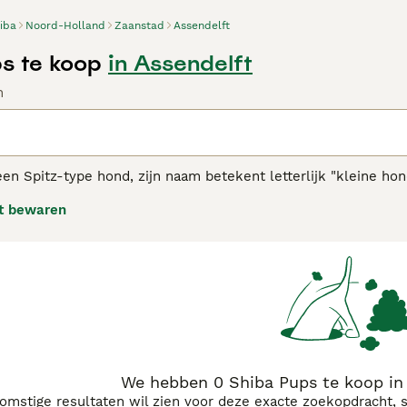
iba
Noord-Holland
Zaanstad
Assendelft
s te koop
in Assendelft
n
een Spitz-type hond, zijn naam betekent letterlijk "kleine hond
den ook oorspronkelijk gefokt als jacht- en werkhonden. Shiba'
t bewaren
t, en door de jaren heen hebben ze in hun geboorteland Jap
lezierig familie huisdier.
se Shiba Inu adviespagina
voor informatie over dit hondenras
We hebben 0 Shiba Pups te koop in
komstige resultaten wil zien voor deze exacte zoekopdracht, 