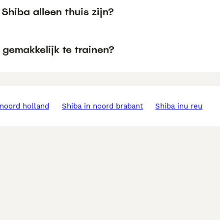
Shiba alleen thuis zijn?
 gemakkelijk te trainen?
n noord holland
shiba in noord brabant
shiba inu reu