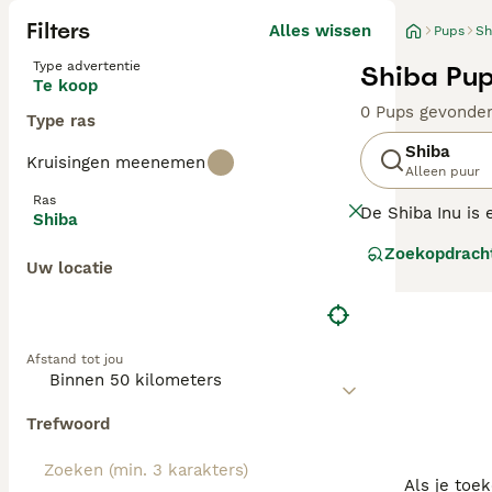
Filters
Alles wissen
Pups
Sh
Type advertentie
Shiba Pup
Te koop
0 Pups gevonde
Type ras
Shiba
Kruisingen meenemen
Alleen puur
Ras
De Shiba Inu is 
Shiba
Akita Inu en wer
Zoekopdrach
hen heen gebeur
Uw locatie
betrouwbaar en p
Lees onze
Japan
Afstand tot jou
Trefwoord
Als je toe