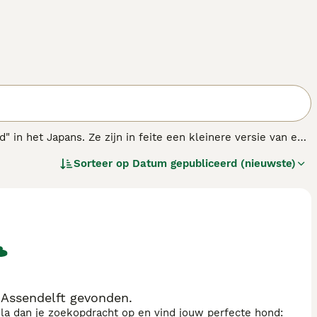
" in het Japans. Ze zijn in feite een kleinere versie van een
s lijken altijd geïnteresseerd te zijn in alles wat er om
Sorteer op
Datum gepubliceerd (nieuwste)
an een reputatie opgebouwd als een betrouwbaar,
.
 Assendelft gevonden.
sla dan je zoekopdracht op en vind jouw perfecte hond: