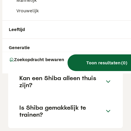
Mannelijk
Vrouwelijk
Wat is het karakter van een
Shiba?
Leeftijd
Hoeveel jaar leeft een
Generatie
Shiba?
Zoekopdracht bewaren
Toon resultaten
(
0
)
Kan een Shiba alleen thuis
zijn?
Is Shiba gemakkelijk te
trainen?