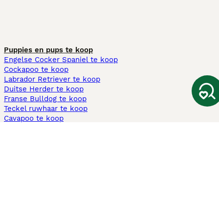
Puppies en pups te koop
Engelse Cocker Spaniel te koop
Cockapoo te koop
Labrador Retriever te koop
Duitse Herder te koop
Franse Bulldog te koop
Teckel ruwhaar te koop
Cavapoo te koop
Andere populaire pagina's
Honden te koop in Amsterdam
Pups te koop Limburg​
Pups te koop Friesland​
Honden te koop in Gelderland
Honden te koop in Den Haag
Honden te koop in Enschede
Adopteer hond in Nederland