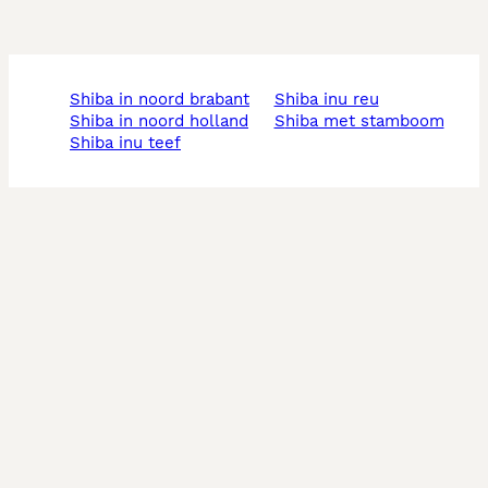
shiba in noord brabant
shiba inu reu
shiba in noord holland
shiba met stamboom
shiba inu teef