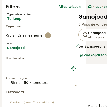
Filters
Alles wissen
Pups
Sa
Type advertentie
Samojeed
Te koop
0 Pups gevonde
Type ras
Samojeed
Kruisingen meenemen
Alleen puur
Ras
De Samojeed is e
Samojeed
geworden over d
Zoekopdrach
een echt plezier
Uw locatie
mensen die voor 
Lees onze
Samo
Afstand tot jou
Trefwoord
Als je toe