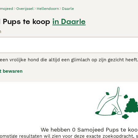
mojeed
Overijssel
Hellendoorn
Daarle
 Pups te koop
in Daarle
n
en vrolijke hond die altijd een glimlach op zijn gezicht heef
e wereld. Afgezien van hun prachtige uiterlijk met hun prach
t bewaren
 om in de buurt te hebben dankzij hun liefdevolle, plezierige 
het eerst een hond nemen, want hoewel de Samojeed slim is en
jeed adviespagina
voor informatie over dit hondenras.
We hebben 0 Samojeed Pups te koop
komstige resultaten wil zien voor deze exacte zoekopdracht, 