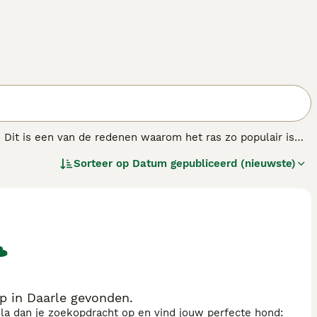
t. Dit is een van de redenen waarom het ras zo populair is
tige, helderwitte vacht en donkere ogen, is de Samojeed
Sorteer op
Datum gepubliceerd (nieuwste)
en vrolijke karakter. Ze zijn echter niet de beste keuze voor
 snel leert, kan hij moeilijk te trainen zijn.
 in Daarle gevonden.
sla dan je zoekopdracht op en vind jouw perfecte hond: