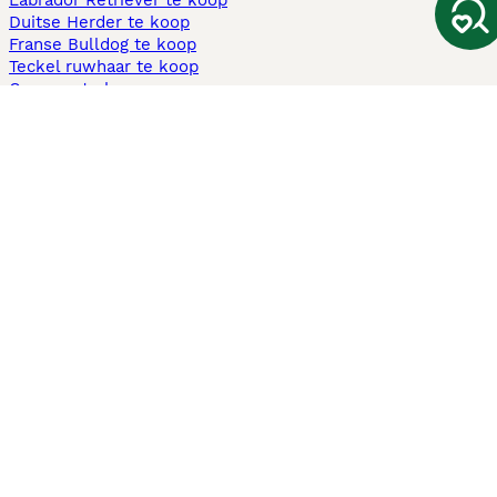
Labrador Retriever te koop
Duitse Herder te koop
Franse Bulldog te koop
Teckel ruwhaar te koop
Cavapoo te koop
Andere populaire pagina's
Honden te koop in Amsterdam
Pups te koop Limburg​
Pups te koop Friesland​
Honden te koop in Gelderland
Honden te koop in Den Haag
Honden te koop in Enschede
Adopteer hond in Nederland
Informatie
Over ons
Privacybeleid
Support
Pers
Voorwaarden
Pups verkopen