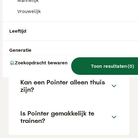
Mannelijk
Vrouwelijk
Wat is het karakter van een
Pointer?
Leeftijd
Hoeveel jaar leeft een
Generatie
Pointer?
Zoekopdracht bewaren
Toon resultaten
(
0
)
Kan een Pointer alleen thuis
zijn?
Is Pointer gemakkelijk te
trainen?