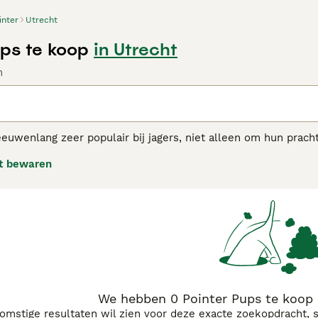
inter
Utrecht
ups te koop
in Utrecht
n
 eeuwenlang zeer populair bij jagers, niet alleen om hun pr
iendelijke aard in- en rondom huis.
t bewaren
er adviespagina
voor informatie over dit hondenras.
We hebben 0 Pointer Pups te koop 
komstige resultaten wil zien voor deze exacte zoekopdracht, 