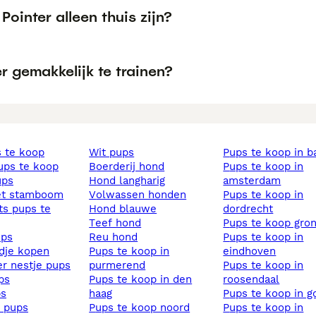
Pointer alleen thuis zijn?
er gemakkelijk te trainen?
s te koop
wit pups
pups te koop in b
pups te koop
boerderij hond
pups te koop in
ups
hond langharig
amsterdam
et stamboom
volwassen honden
pups te koop in
hond blauwe
dordrecht
teef hond
pups te koop gro
ups
reu hond
pups te koop in
ndje kopen
pups te koop in
eindhoven
ier nestje pups
purmerend
pups te koop in
ups
pups te koop in den
roosendaal
ps
haag
pups te koop in 
s pups
pups te koop noord
pups te koop in