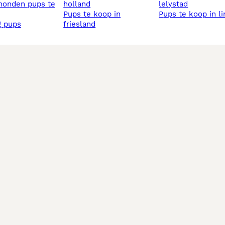
holland
lelystad
pups te koop in
pups te koop in l
ig pups
friesland