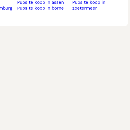
pups te koop in assen
pups te koop in
imburg
pups te koop in borne
zoetermeer