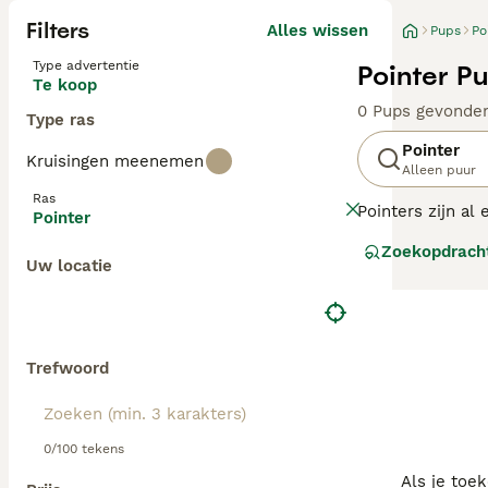
Filters
Alles wissen
Pups
Po
Type advertentie
Pointer P
Te koop
0 Pups gevonde
Type ras
Pointer
Kruisingen meenemen
Alleen puur
Ras
Pointers zijn al
Pointer
hun trouwe en vr
Zoekopdrach
Uw locatie
Lees onze
Point
Trefwoord
0/100 tekens
Als je toe