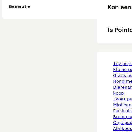
Kan een 
Generatie
Is Point
toy pup
kleine 
gratis p
hond m
dierenarts pups te
koop
zwart p
mini ho
particul
bruin p
grijs pu
abrikoo