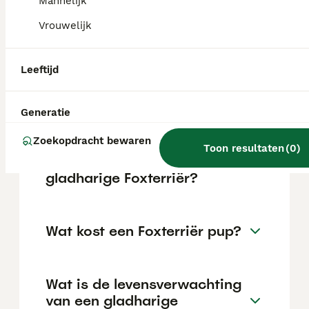
en de wereld ontdekken. Hij is geschikt voor
Mannelijk
allerlei situaties en levensstijlen, mits je
Vrouwelijk
voldoende tijd hebt voor wandelingen en
avonturen.
Leeftijd
Blaffen gladharige
Foxterriërs veel?
Generatie
Zoekopdracht bewaren
Toon resultaten
(
0
)
Wat is het karakter van een
gladharige Foxterriër?
Wat kost een Foxterriër pup?
Wat is de levensverwachting
van een gladharige