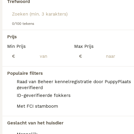
Trefwoord
We hebben 0 Fox Terriër Gladhaar Pups te
0/100 tekens
koop in Sint Willebrord gevonden.
Als je toekomstige resultaten wil zien voor deze 
Prijs
exacte zoekopdracht, sla dan je zoekopdracht op en 
vind jouw perfecte hond:
Min Prijs
Max Prijs
€
€
Zoekopdracht bewaren
Populaire filters
FAQ's
Raad van Beheer kennelregistratie door PuppyPlaats
geverifieerd
ID-geverifieerde fokkers
Zijn gladharige foxterriërs
Met FCI stamboom
goede huisdieren?
De gladharige Foxterriër is een fantastische
Geslacht van het huisdier
metgezel die urenlang kan rennen, spelen