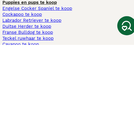
Puppies en pups te koop
Engelse Cocker Spaniel te koop
Cockapoo te koop
Labrador Retriever te koop
Duitse Herder te koop
Franse Bulldog te koop
Teckel ruwhaar te koop
Cavapoo te koop
Andere populaire pagina's
Honden te koop in Amsterdam
Pups te koop Limburg​
Pups te koop Friesland​
Honden te koop in Gelderland
Honden te koop in Den Haag
Honden te koop in Enschede
Adopteer hond in Nederland
Informatie
Over ons
Privacybeleid