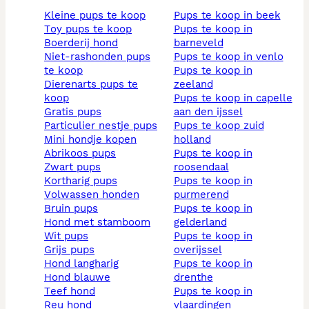
kleine pups te koop
pups te koop in beek
toy pups te koop
pups te koop in
boerderij hond
barneveld
niet-rashonden pups
pups te koop in venlo
te koop
pups te koop in
dierenarts pups te
zeeland
koop
pups te koop in capelle
gratis pups
aan den ijssel
particulier nestje pups
pups te koop zuid
mini hondje kopen
holland
abrikoos pups
pups te koop in
zwart pups
roosendaal
kortharig pups
pups te koop in
volwassen honden
purmerend
bruin pups
pups te koop in
hond met stamboom
gelderland
wit pups
pups te koop in
grijs pups
overijssel
hond langharig
pups te koop in
hond blauwe
drenthe
teef hond
pups te koop in
reu hond
vlaardingen