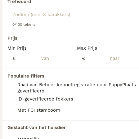
Trefwoord
Lees onze
Petit Basset Griffon Vendéen adviespagina
voor
informatie over dit hondenras.
We hebben 0 Petit Basset Griffon Vendéen
0/100 tekens
Pups te koop in Goirle gevonden.
Als je toekomstige resultaten wil zien voor deze 
Prijs
exacte zoekopdracht, sla dan je zoekopdracht op en 
vind jouw perfecte hond:
Min Prijs
Max Prijs
€
€
Zoekopdracht bewaren
Populaire filters
FAQ's
Raad van Beheer kennelregistratie door PuppyPlaats
geverifieerd
ID-geverifieerde fokkers
Wat kost een petit basset
Met FCI stamboom
griffon vendéen?
Een Petit Basset Griffon Vendéen pup vraagt
Geslacht van het huisdier
een aanzienlijke investering die varieert