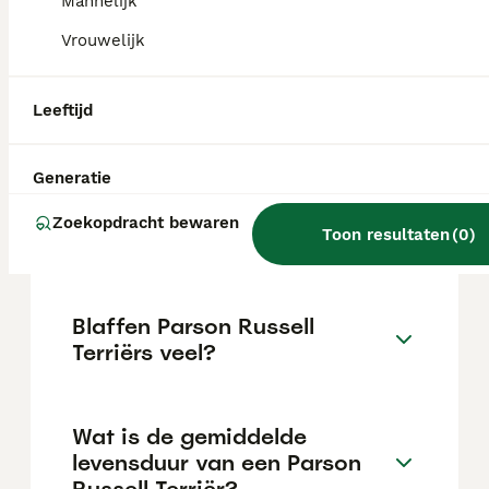
varieert afhankelijk van de fokker.
Mannelijk
Vrouwelijk
Wat is het verschil tussen
een Parson Russell en een
Leeftijd
Russell terriër?
Generatie
Hoe is het karakter van een
Zoekopdracht bewaren
Toon resultaten
(
0
)
Parson Russell Terriër?
Blaffen Parson Russell
Terriërs veel?
Wat is de gemiddelde
levensduur van een Parson
Russell Terriër?