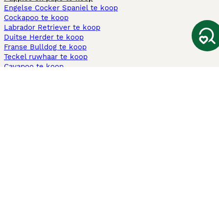
Engelse Cocker Spaniel te koop
Cockapoo te koop
Labrador Retriever te koop
Duitse Herder te koop
Franse Bulldog te koop
Teckel ruwhaar te koop
Cavapoo te koop
Andere populaire pagina's
Honden te koop in Amsterdam
Pups te koop Limburg​
Pups te koop Friesland​
Honden te koop in Gelderland
Honden te koop in Den Haag
Honden te koop in Enschede
Adopteer hond in Nederland
Informatie
Over ons
Privacybeleid
Support