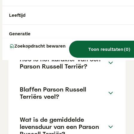
varieert afhankelijk van de fokker.
Leeftijd
Wat is het verschil tussen
een Parson Russell en een
Generatie
Russell terriër?
Zoekopdracht bewaren
Toon resultaten
(
0
)
Hoe is het karakter van een
Parson Russell Terriër?
Blaffen Parson Russell
Terriërs veel?
Wat is de gemiddelde
levensduur van een Parson
Russell Terriër?