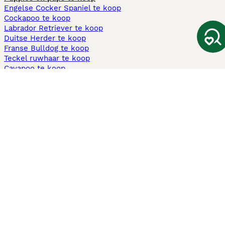
Engelse Cocker Spaniel te koop
Cockapoo te koop
Labrador Retriever te koop
Duitse Herder te koop
Franse Bulldog te koop
Teckel ruwhaar te koop
Cavapoo te koop
Andere populaire pagina's
Honden te koop in Amsterdam
Pups te koop Limburg​
Pups te koop Friesland​
Honden te koop in Gelderland
Honden te koop in Den Haag
Honden te koop in Enschede
Adopteer hond in Nederland
Informatie
Over ons
Privacybeleid
Support