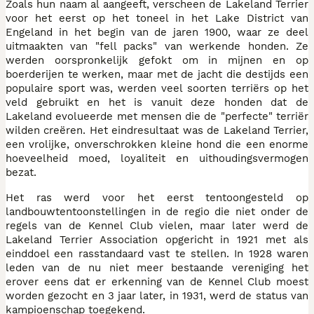
Zoals hun naam al aangeeft, verscheen de Lakeland Terrier
voor het eerst op het toneel in het Lake District van
Engeland in het begin van de jaren 1900, waar ze deel
uitmaakten van "fell packs" van werkende honden. Ze
werden oorspronkelijk gefokt om in mijnen en op
boerderijen te werken, maar met de jacht die destijds een
populaire sport was, werden veel soorten terriërs op het
veld gebruikt en het is vanuit deze honden dat de
Lakeland evolueerde met mensen die de "perfecte" terriër
wilden creëren. Het eindresultaat was de Lakeland Terrier,
een vrolijke, onverschrokken kleine hond die een enorme
hoeveelheid moed, loyaliteit en uithoudingsvermogen
bezat.
Het ras werd voor het eerst tentoongesteld op
landbouwtentoonstellingen in de regio die niet onder de
regels van de Kennel Club vielen, maar later werd de
Lakeland Terrier Association opgericht in 1921 met als
einddoel een rasstandaard vast te stellen. In 1928 waren
leden van de nu niet meer bestaande vereniging het
erover eens dat er erkenning van de Kennel Club moest
worden gezocht en 3 jaar later, in 1931, werd de status van
kampioenschap toegekend.