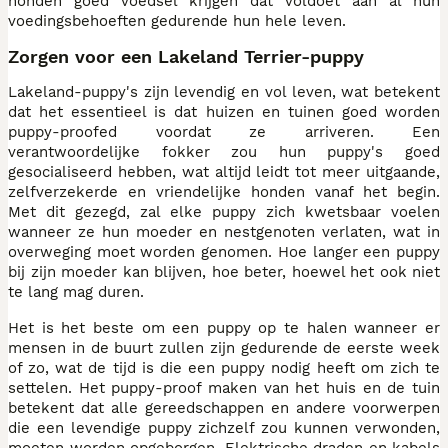
honden goed voedsel krijgen dat voldoet aan al hun
voedingsbehoeften gedurende hun hele leven.
Zorgen voor een Lakeland Terrier-puppy
Lakeland-puppy's zijn levendig en vol leven, wat betekent
dat het essentieel is dat huizen en tuinen goed worden
puppy-proofed voordat ze arriveren. Een
verantwoordelijke fokker zou hun puppy's goed
gesocialiseerd hebben, wat altijd leidt tot meer uitgaande,
zelfverzekerde en vriendelijke honden vanaf het begin.
Met dit gezegd, zal elke puppy zich kwetsbaar voelen
wanneer ze hun moeder en nestgenoten verlaten, wat in
overweging moet worden genomen. Hoe langer een puppy
bij zijn moeder kan blijven, hoe beter, hoewel het ook niet
te lang mag duren.
Het is het beste om een puppy op te halen wanneer er
mensen in de buurt zullen zijn gedurende de eerste week
of zo, wat de tijd is die een puppy nodig heeft om zich te
settelen. Het puppy-proof maken van het huis en de tuin
betekent dat alle gereedschappen en andere voorwerpen
die een levendige puppy zichzelf zou kunnen verwonden,
moeten worden opgeborgen. Elektrische draden en kabels