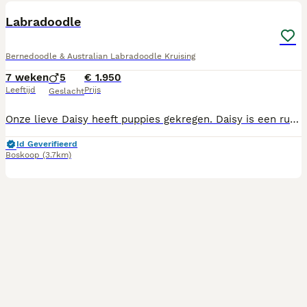
Labradoodle
Bernedoodle & Australian Labradoodle Kruising
7 weken
5
€ 1.950
Leeftijd
Prijs
Geslacht
Onze lieve Daisy heeft puppies gekregen. Daisy is een rustige bernerdoodle, blaft wanneer dat nodig is en kan goed alleen zijn en verhaard niet. De pups hebben een paspoort. De puppies groeien bij ons op in de keuken, zijn geluiden gewend. De puppies lopen regelmatig buiten, doen daar ook regelmatig hun behoefte. De puppies zijn door de dierenarts nagekeken en hebben een flens of crul vacht. Daisy schofthoogte: 52 Vader schofthoogte: 45 Voor verdere vragen of serieuze interesse, zijn de pups te bewonderen of kan ik meer informatie geven.
Id Geverifieerd
Boskoop
(3.7km)