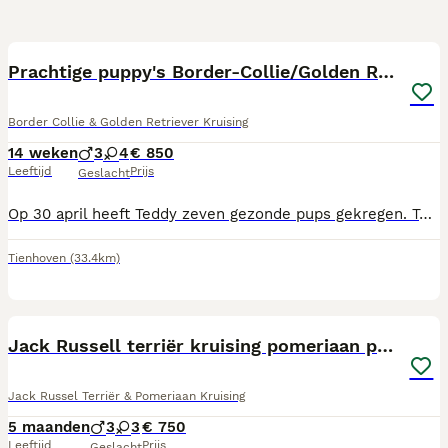
28
Prachtige puppy's Border-Collie/Golden Retriever
Border Collie & Golden Retriever Kruising
14 weken
3
4
€ 850
Leeftijd
Prijs
Geslacht
Op 30 april heeft Teddy zeven gezonde pups gekregen. Teddy is een bijna raszuivere Border Collie. Vijf generaties eerder hebben we ooit een boerenfox pup gekocht. Toen is er steeds een Border Collie ingekruist. En nu vijf generaties later hebben we heel veel plezier van onze lieve Teddy, die alle kenmerken van een Border Collie laat zien. Ze is gedekt door een raszuivere Golden Retriever, een show-lijn. Bij de pups is de drang om te drijven en dan uit. De pups doen het goed. Ze groeien als kool. Ze zijn al twee keer ontwormd en op de zesde week gebeurt dat nog een keer. Daarnaast krijgen ze dan hun eerste enting en chip. Ze worden goed gesocialiseerd, vooral door de kinderen en kleinkinderen. Deze pups zijn leergierig en intelligent. Je kunt ze veel leren en worden heel aanhankelijk. Er is één teefje niet beschikbaar. Die mag bij ons blijven wonen. Daar hebben we veel zin in. De andere pups mogen weg als ze acht weken oud zijn. We willen wel overtuigd zijn dat ze op een goed adres terechtkomen. Interesse? Neem gerust contact op. Niet op zondag, dat is onze rustdag.
Tienhoven
(33.4km)
30
Jack Russell terriër kruising pomeriaan pups 🐾
Jack Russel Terriër & Pomeriaan Kruising
5 maanden
3
3
€ 750
Leeftijd
Prijs
Geslacht