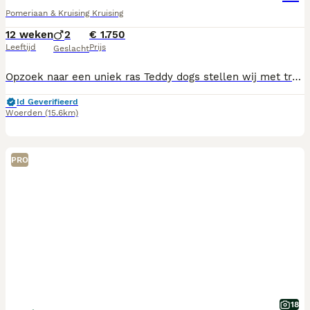
Pomeriaan & Kruising Kruising
12 weken
2
€ 1.750
Leeftijd
Prijs
Geslacht
Opzoek naar een uniek ras Teddy dogs stellen wij met trots voor aan jullie. Het prachtige nestje is een kruising tussen Korea pomeriaan x chowchow (moeder) en beschikt over een stamboom. De vader is een ras pomeriaan zonder stamboom. De pups zijn 11 weken oud en groeien op in een warme, liefdevolle huiselijke omgeving. Ze wennen aan dagelijkse geluiden, mensen en anders honden, waardoor ze goed gesocialiseerd zijn. Beschikbaar; Crème reutje Choco tan/ orange sable Moeder is aanwezig bij een bezoek. U kunt dan gelijk zien wat voor leuk ras het is. De vader dekreu is niet aanwezig. Alle inentingen gehad, beschikken over paspoort en chip. Er is bij overdracht ook een gezondheidsverklaring van de dierenarts die u mee krijgt. Info ras https: teddydog.nl
Id Geverifieerd
Woerden
(15.6km)
PRO
18