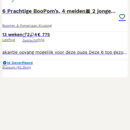
6 Prachtige BooPom’s, 4 meiden🎀 2 jongens🧢
Boomer & Pomeriaan Kruising
13 weken
2
4
€ 775
Leeftijd
Prijs
Geslacht
akantie opvang mogelijk voor deze pups Deze 6 top gezonde en vreselijk lieve puppekinderen zijn vanaf nu beschikbaar voor een nieuwe mand. Bent u diegene die bewust en goed overdacht een prachtige pup in huis wilt halen zijn deze pups prima geschikt 09-05-2026 geboren Hun mama is ‘Boomer (Shihtzu x yorkshire terrier) Hun papa is een pommeriaan Ze zijn zeer sociaal en echt fantastisch van karakter, vriendelijk en veel gewent . Keurig netjes ontwormd met Drontal pup en MILBEMAX. Natuurlijk zijn moeder en pups volledig gecontroleerd door onze gerenommeerde vakkundige dierenarts. De pups zijn gechipt, geregistreerd met overdrachtcodes bij NDG en bezitten een Europees paspoort met gezondheidscheck. Eerste vaccinatie gehad. Ubn 7363836 Chantal Casa Corazon Boomers
Id Geverifieerd
Bussum
(42.2km)