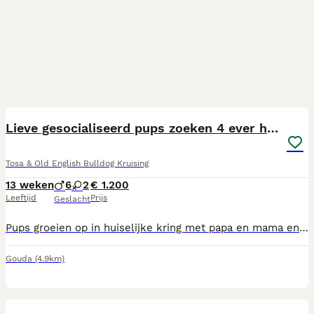
14
Lieve gesocialiseerd pups zoeken 4 ever home
Tosa & Old English Bulldog Kruising
13 weken
6
2
€ 1.200
Leeftijd
Prijs
Geslacht
Pups groeien op in huiselijke kring met papa en mama en 4 kinderen en 2 poezen. Ze zijn echt super lief groeien goed eigenlijk alles doen ze perfect. Ze zijn mat zindelijk. Ze vinden het heerlijk om lekker in de tuin te lopen. Ze zijn netjes ontwormd via schema en hebben netjes de entingen gehad. Ze zijn gechipt en krijgen paspoort mee De dierenarts heeft ze helemaal gezond verklaard. U bent welkom om ze te ontmoeten ik weet zeker dat u verliefd wordt op ze. Een heel goed huisje vind ik belangrijk prijs is bespreekbaar als u vragen heeft kunt u mij bellen of chatten
Gouda
(4.9km)
10
3