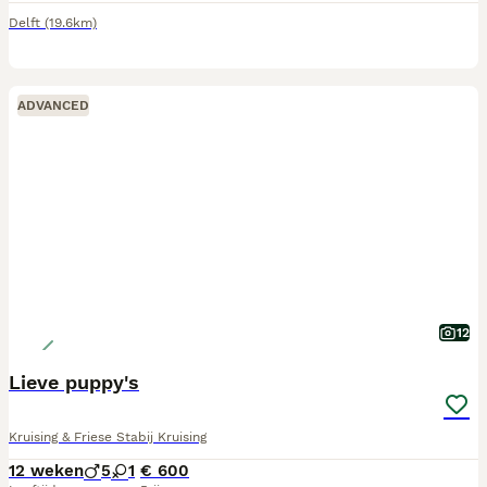
Delft
(19.6km)
ADVANCED
12
Lieve puppy's
Kruising & Friese Stabij Kruising
12 weken
5
1
€ 600