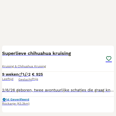
12
3
Superlieve chihuahua kruising
Kruising & Chihuahua Kruising
9 weken
1
2
€ 925
Leeftijd
Prijs
Geslacht
2/6/26 geboren, twee avontuurlijke schatjes die graag knuffelen, goed zijn gesocialiseerd en inmiddels zo goed als zindelijk zijn en de nacht heerlijk door slapen. Een heeft de looks van papa en de ander is een gelijkenis van mama, maar veel knapper😉 Eventueel ook samen te plaatsen zodat ze nooit alleen hoeven te zijn 🥰🍀
Id Geverifieerd
Rockanje
(43.3km)
7