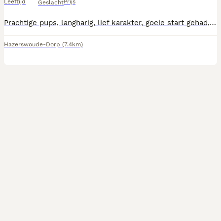
Leeftijd
Prijs
Geslacht
Prachtige pups, langharig, lief karakter, goeie start gehad, krijgen veel aandacht van kinderen, zoeken een fijn baasje.
Hazerswoude-Dorp
(7.4km)