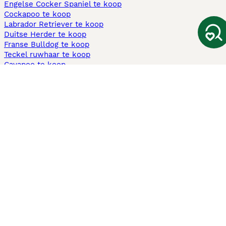
Engelse Cocker Spaniel te koop
Cockapoo te koop
Labrador Retriever te koop
Duitse Herder te koop
Franse Bulldog te koop
Teckel ruwhaar te koop
Cavapoo te koop
Andere populaire pagina's
Honden te koop in Amsterdam
Pups te koop Limburg​
Pups te koop Friesland​
Honden te koop in Gelderland
Honden te koop in Den Haag
Honden te koop in Enschede
Adopteer hond in Nederland
Informatie
Over ons
Privacybeleid
Support