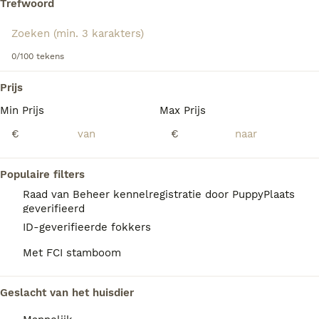
Trefwoord
heerlijk het gezin nestelen na een zware dag.
Lees onze
Engelse Springer Spaniel adviespagina
voor
We hebben 0 Engelse Springer Spaniel Pups
informatie over dit hondenras.
0/100 tekens
te koop in Waddinxveen gevonden.
Als je toekomstige resultaten wil zien voor deze 
Prijs
exacte zoekopdracht, sla dan je zoekopdracht op en 
vind jouw perfecte hond:
Min Prijs
Max Prijs
€
€
Zoekopdracht bewaren
Populaire filters
FAQ's
Raad van Beheer kennelregistratie door PuppyPlaats
geverifieerd
ID-geverifieerde fokkers
Hoeveel kost een Engelse
Met FCI stamboom
Springer Spaniel?
De gemiddelde prijs voor een Engelse
Geslacht van het huisdier
Springer Spaniel pup in Nederland ligt rond