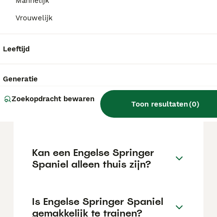
de €890 maar dit kan variëren afhankelijk
Mannelijk
van factoren zoals de stamboom, de
Vrouwelijk
reputatie van de fokker en de locatie.
Leeftijd
Wat is het karakter van een
Engelse Springer Spaniel?
Generatie
Zoekopdracht bewaren
Hoeveel jaar leeft een
Toon resultaten
(
0
)
Engelse Springer Spaniel?
Kan een Engelse Springer
Spaniel alleen thuis zijn?
Is Engelse Springer Spaniel
gemakkelijk te trainen?