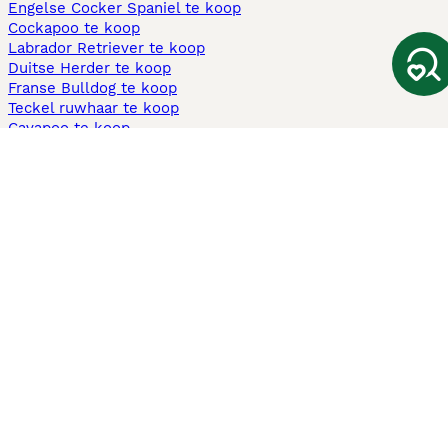
Engelse Cocker Spaniel te koop
Cockapoo te koop
Labrador Retriever te koop
Duitse Herder te koop
Franse Bulldog te koop
Teckel ruwhaar te koop
Cavapoo te koop
Andere populaire pagina's
Honden te koop in Amsterdam
Pups te koop Limburg​
Pups te koop Friesland​
Honden te koop in Gelderland
Honden te koop in Den Haag
Honden te koop in Enschede
Adopteer hond in Nederland
Informatie
Over ons
Privacybeleid
Support