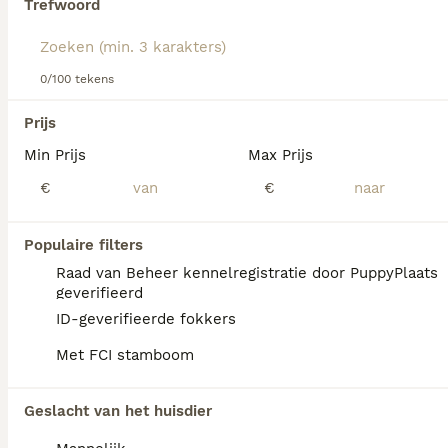
Trefwoord
Lees onze
Franse Bulldog adviespagina
voor informatie
over dit hondenras.
We hebben 0 Franse Bulldog Pups te koop in
0/100 tekens
Waddinxveen gevonden.
Als je toekomstige resultaten wil zien voor deze 
Prijs
exacte zoekopdracht, sla dan je zoekopdracht op en 
vind jouw perfecte hond:
Min Prijs
Max Prijs
€
€
Zoekopdracht bewaren
Populaire filters
FAQ's
Raad van Beheer kennelregistratie door PuppyPlaats
geverifieerd
ID-geverifieerde fokkers
Hoeveel kost een echte
Met FCI stamboom
Franse bulldog pup?
De gemiddelde prijs voor een Franse Bulldog
Geslacht van het huisdier
pup in Nederland ligt rond de €1461 maar dit