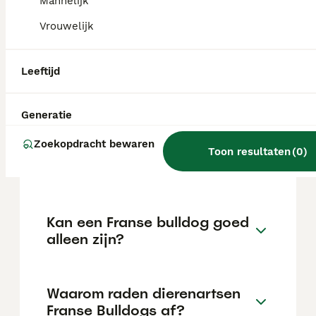
kan variëren afhankelijk van factoren zoals
Mannelijk
de stamboom, de reputatie van de fokker en
Vrouwelijk
de locatie.
Leeftijd
Is een Franse Bulldog
verboden in Nederland?
Generatie
Zoekopdracht bewaren
Welke kleur Franse bulldog is
Toon resultaten
(
0
)
het duurst?
Kan een Franse bulldog goed
alleen zijn?
Waarom raden dierenartsen
Franse Bulldogs af?