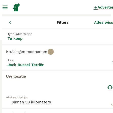
Adverte
Filters
Alles wis
Pups
Jack Russel Terriër
Drenthe
Borger-Odoorn
Tweede E
Type advertentie
Jack Russel Terriër Pups te koop
Te koop
in Tweede Exloermond
Kruisingen meenemen
0 Pups gevonden
Ras
Jack Russel Terriër
Filters
Jack Russel Terriër
Alleen puur
De Jack Russell is een van de populairste
Uw locatie
gezelschapshonden en gezelschapsdieren in de wereld.
Zoekopdracht bewaren
Sorteer
Het zijn dappere, vrolijke en energieke honden die zich op
hun gemak voelen in de buurt van mensen. Echter, omdat
ze zoveel energie hebben, hebben ze de juiste
Afstand tot jou
hoeveelheid beweging en mentale stimulatie nodig om
echt gelukkige, goed opgevoede honden te zijn.