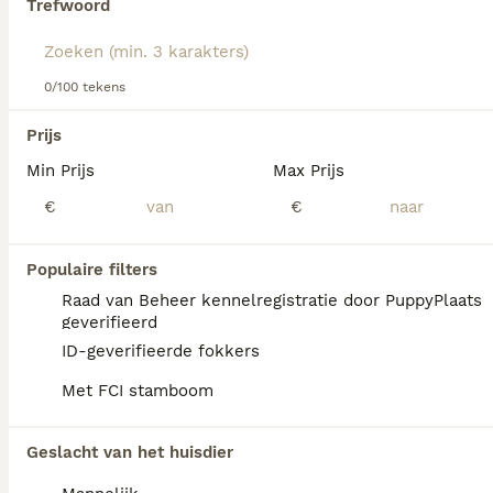
dezelfde categorie.
Trefwoord
Lees onze
Jack Russell adviespagina
voor informatie over
dit hondenras.
0/100 tekens
Prijs
Min Prijs
Max Prijs
€
€
We hebben 0 Jack Russel Terriër Pups te
koop in Hollandscheveld gevonden.
Als je toekomstige resultaten wil zien voor deze 
Populaire filters
exacte zoekopdracht, sla dan je zoekopdracht op en 
Raad van Beheer kennelregistratie door PuppyPlaats
vind jouw perfecte hond:
geverifieerd
Zoekopdracht bewaren
ID-geverifieerde fokkers
Met FCI stamboom
FAQ's
Geslacht van het huisdier