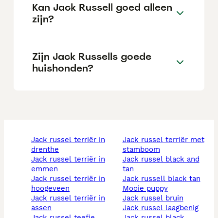
Kan Jack Russell goed alleen
zijn?
Zijn Jack Russells goede
huishonden?
jack russel terriër in
jack russel terriër met
drenthe
stamboom
jack russel terriër in
jack russel black and
emmen
tan
jack russel terriër in
jack russell black tan
hoogeveen
mooie puppy
jack russel terriër in
jack russel bruin
assen
jack russel laagbenig
jack russel teefje
jack russel black