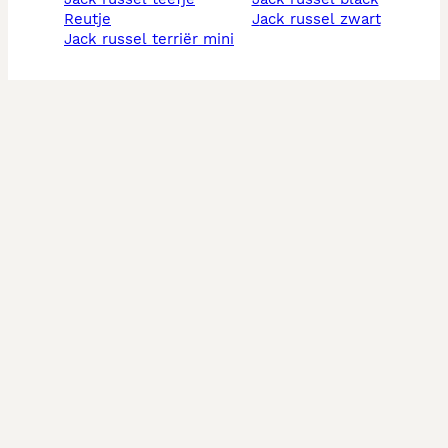
reutje
jack russel zwart
jack russel terriër mini