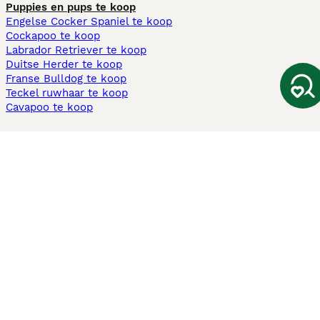
Puppies en pups te koop
Engelse Cocker Spaniel te koop
Cockapoo te koop
Labrador Retriever te koop
Duitse Herder te koop
Franse Bulldog te koop
Teckel ruwhaar te koop
Cavapoo te koop
Andere populaire pagina's
Honden te koop in Amsterdam
Pups te koop Limburg​
Pups te koop Friesland​
Honden te koop in Gelderland
Honden te koop in Den Haag
Honden te koop in Enschede
Adopteer hond in Nederland
Informatie
Over ons
Privacybeleid