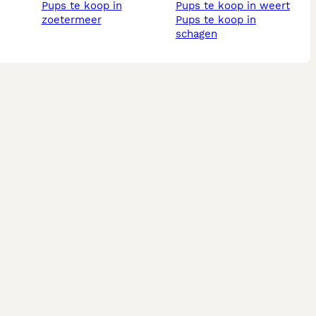
pups te koop in
pups te koop in weert
zoetermeer
pups te koop in
schagen