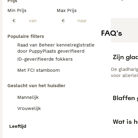
Prijs
Min Prijs
Max Prijs
€
€
FAQ's
Populaire filters
Raad van Beheer kennelregistratie
door PuppyPlaats geverifieerd
Zijn gla
ID-geverifieerde fokkers
De gladhari
Met FCI stamboom
voor allerle
Geslacht van het huisdier
Blaffen 
Mannelijk
Vrouwelijk
Wat is h
Leeftijd