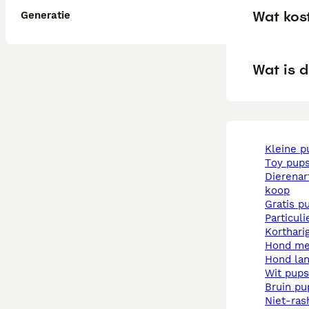
Wat kost
Generatie
Wat is 
kleine 
toy pup
dierenarts pups te
koop
gratis p
particul
korthar
hond m
hond la
wit pups
bruin p
niet-rashonden pups te