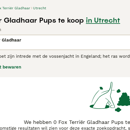
x Terriër Gladhaar
Utrecht
ër Gladhaar Pups te koop
in Utrecht
n
r Gladhaar
oet zijn intrede met de vossenjacht in Engeland; het ras wordt
jachttaferelen uit de 16e en 17e eeuw.
t bewaren
rriër adviespagina voor informatie over dit hondenras.
We hebben 0 Fox Terriër Gladhaar Pups t
komstige resultaten wil zien voor deze exacte zoekopdracht, 