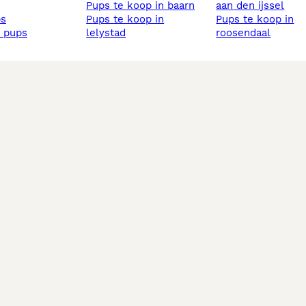
pups te koop in baarn
aan den ijssel
ps
pups te koop in
pups te koop in
s pups
lelystad
roosendaal