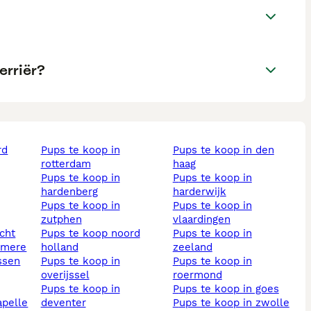
erriër?
pups te koop in
pups te koop in den
rotterdam
haag
pups te koop in
pups te koop in
hardenberg
harderwijk
pups te koop in
pups te koop in
zutphen
vlaardingen
echt
pups te koop noord
pups te koop in
almere
holland
zeeland
assen
pups te koop in
pups te koop in
overijssel
roermond
pups te koop in
pups te koop in goes
deventer
pups te koop in zwolle