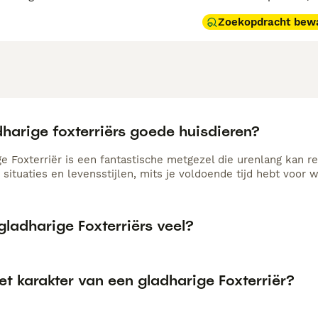
Zoekopdracht bew
dharige foxterriërs goede huisdieren?
ge Foxterriër is een fantastische metgezel die urenlang kan r
i situaties en levensstijlen, mits je voldoende tijd hebt voor
gladharige Foxterriërs veel?
et karakter van een gladharige Foxterriër?