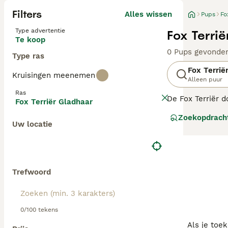
Filters
Alles wissen
Pups
Fo
Type advertentie
Fox Terri
Te koop
0 Pups gevonde
Type ras
Fox Terrië
Kruisingen meenemen
Alleen puur
Ras
De Fox Terriër d
Fox Terriër Gladhaar
komt al voor op 
Zoekopdrach
Uw locatie
Lees onze Fox Te
Trefwoord
0/100 tekens
Als je toe