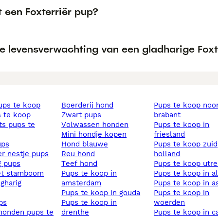
 een Foxterriër pup?
de levensverwachting van een gladharige Foxt
pups te koop
boerderij hond
pups te koop noord
s te koop
zwart pups
brabant
volwassen honden
pups te koop in
mini hondje kopen
friesland
ups
hond blauwe
pups te koop zuid
ier nestje pups
reu hond
holland
ig pups
teef hond
pups te koop utr
et stamboom
pups te koop in
pups te koop in 
ngharig
amsterdam
pups te koop in 
pups te koop in gouda
pups te koop in
ups
pups te koop in
woerden
drenthe
pups te koop in capelle