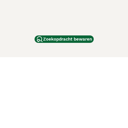
Zoekopdracht bewaren
dam
and
ag
de
d
ci Animali
Lancaster Puppies