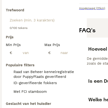
Hoogenweg
(31km)
Trefwoord
0/100 tekens
FAQ's
Prijs
Min Prijs
Max Prijs
Hoeveel
€
€
De gemiddel
zoals de st
Populaire filters
Raad van Beheer kennelregistratie
door PuppyPlaats geverifieerd
Is een D
ID-geverifieerde fokkers
Met FCI stamboom
Welke h
Geslacht van het huisdier