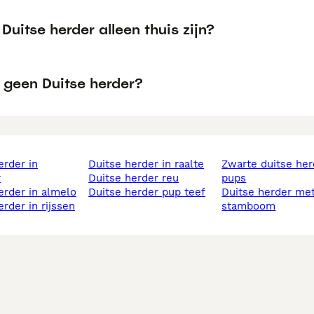
Duitse herder alleen thuis zijn?
geen Duitse herder?
duitse herder in raalte
zwarte duitse herder
r
duitse herder reu
pups
herder in almelo
duitse herder pup teef
duitse herder met
herder in rijssen
stamboom