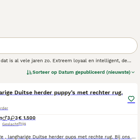
t is al vele jaren zo. Extreem loyaal en intelligent, de
treem veelzijdig als werkhond. In de loop der jaren is het
Sorteer op
Datum gepubliceerd (nieuwste)
rtheid, veerkracht, uithoudingsvermogen, betrouwbaarheid en
24
rige Duitse herder puppy’s met rechter rug.
erder
n
3
3
€ 1.500
Prijs
Geslacht
Prachtige , langharige Duitse herder pups met rechte rug. Bij ons op de boerderij is een nestje langharige Duitse herderpups geboren. De vader en moeder van de pups zijn beiden bij ons aanwezig op de boerderij. Het zijn prachtige, lieve en waakse honden waar onze kinderen dol op zijn. De pups groeien samen met onze kinderen en andere dieren op, op de boerderij. Als de pups het ouderlijk nest verlaten zijn ze gesocialiseerd ,hebben een chip worden ingeënt en zijn meerdere keren ontwormd. Ze krijgen van de dierenarts een officiële gezondheidsverklaring met hun eigen Europees paspoort. Voor reserveringen of meer informatie mag u bellen voor 22.00 uur naar telefoonnummer 06-18141467.