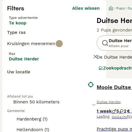
Filters
Alles wissen
Pups
Du
Type advertentie
Duitse He
Te koop
2 Pups gevonde
Type ras
Duitse Her
Kruisingen meenemen
Alleen puur
Ras
De Duitse Herder
Duitse Herder
Duitse Herder is
Zoekopdrach
ras in vele land
Uw locatie
uitzonderlijke v
Lees onze
Mooie Duitse
Duits
Afstand tot jou
Duitse Herder
1 week
5
2
€ 
Gemeente
Leeftijd
Pri
Geslacht
Hardenberg (1)
Hellendoorn (1)