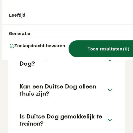
de locatie.
Leeftijd
Wat is het karakter van een
Duitse Dog?
Generatie
Zoekopdracht bewaren
Toon resultaten
(
0
)
Hoeveel jaar leeft een Duitse
Dog?
Kan een Duitse Dog alleen
thuis zijn?
Is Duitse Dog gemakkelijk te
trainen?