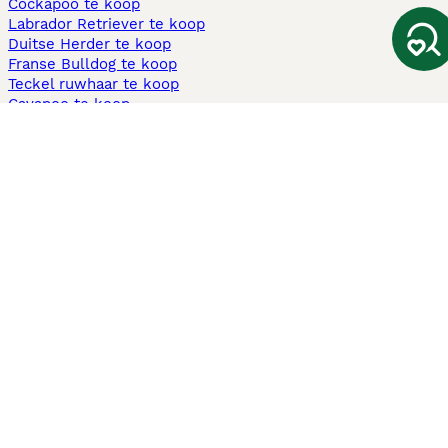
Cockapoo te koop
Labrador Retriever te koop
Duitse Herder te koop
Franse Bulldog te koop
Teckel ruwhaar te koop
Cavapoo te koop
Andere populaire pagina's
Honden te koop in Amsterdam
Pups te koop Limburg​
Pups te koop Friesland​
Honden te koop in Gelderland
Honden te koop in Den Haag
Honden te koop in Enschede
Adopteer hond in Nederland
Informatie
Over ons
Privacybeleid
Support
Pers