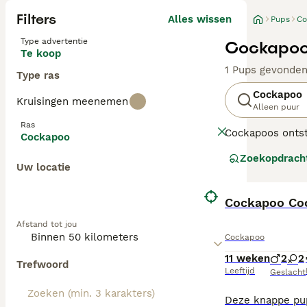
Filters
Alles wissen
Pups
Co
Type advertentie
Cockapoo
Te koop
1 Pups gevonde
Type ras
Cockapoo
Kruisingen meenemen
Alleen puur
Ras
Cockapoos ontst
Cockapoo
eerste hybride o
Zoekopdrach
zijn geworden, 
Uw locatie
van het dagelijk
Generaties zoal
Cockapoo Coc
hebben een 50/50
Afstand tot jou
verharende, kru
Cockapoo
in uiterlijk en 
11 weken
2
2
Trefwoord
Met hun sociale
Leeftijd
Geslacht
familiehonden di