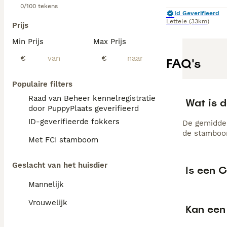
0/100 tekens
Id Geverifieerd
Lettele
(33km)
Prijs
Min Prijs
Max Prijs
€
€
FAQ's
Populaire filters
Raad van Beheer kennelregistratie
Wat is 
door PuppyPlaats geverifieerd
ID-geverifieerde fokkers
De gemiddel
de stamboom
Met FCI stamboom
Geslacht van het huisdier
Is een 
Mannelijk
Vrouwelijk
Kan een