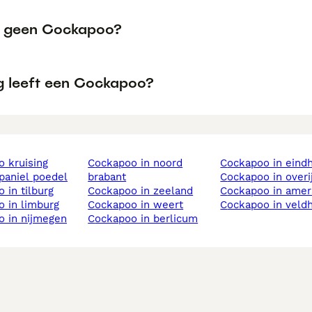
 geen Cockapoo?
g leeft een Cockapoo?
cockapoo in noord
cockapoo in eind
paniel poedel
brabant
cockapoo in overi
o in tilburg
cockapoo in zeeland
cockapoo in amer
o in limburg
cockapoo in weert
cockapoo in veld
o in nijmegen
cockapoo in berlicum