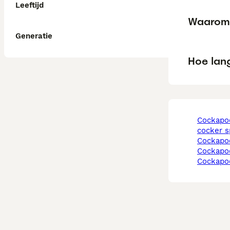
Leeftijd
Waarom
Generatie
Hoe lan
cockapoo kruising
cocker s
cockapo
cockapo
cockapo