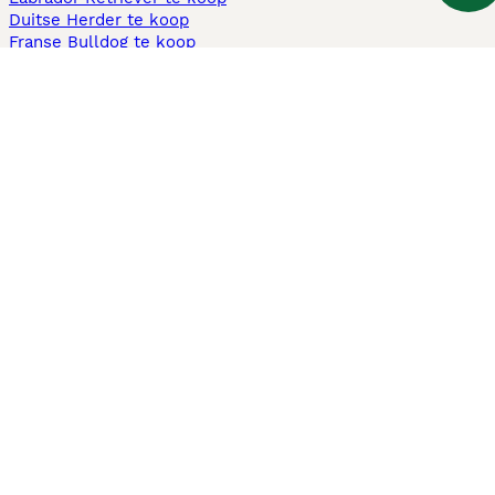
Duitse Herder te koop
Franse Bulldog te koop
Teckel ruwhaar te koop
Cavapoo te koop
Andere populaire pagina's
Honden te koop in Amsterdam
Pups te koop Limburg​
Pups te koop Friesland​
Honden te koop in Gelderland
Honden te koop in Den Haag
Honden te koop in Enschede
Adopteer hond in Nederland
Informatie
Over ons
Privacybeleid
Support
Pers
Voorwaarden
Pups verkopen