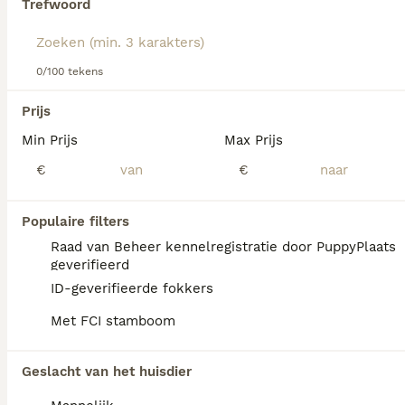
Trefwoord
Lees onze
Dalmatiër adviespagina
voor informatie over dit
We hebben 0 Dalmatiër Pups te koop in
hondenras.
Zwolle gevonden.
0/100 tekens
Als je toekomstige resultaten wil zien voor deze 
exacte zoekopdracht, sla dan je zoekopdracht op en 
Prijs
vind jouw perfecte hond:
Min Prijs
Max Prijs
Zoekopdracht bewaren
€
€
Populaire filters
Raad van Beheer kennelregistratie door PuppyPlaats
geverifieerd
ID-geverifieerde fokkers
Met FCI stamboom
Geslacht van het huisdier