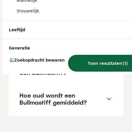
Mannelijk
Vrouwelijk
Is een Bullmastiff sterk?
Leeftijd
Heeft een Bullmastiff veel
beweging nodig?
Generatie
Zoekopdracht bewaren
Toon resultaten
(
1
)
Wat is groter, een mastiff of
een bullmastiff?
Hoe oud wordt een
Bullmastiff gemiddeld?