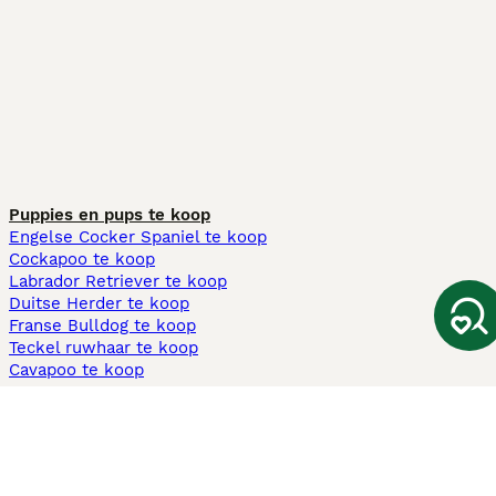
Puppies en pups te koop
Engelse Cocker Spaniel te koop
Cockapoo te koop
Labrador Retriever te koop
Duitse Herder te koop
Franse Bulldog te koop
Teckel ruwhaar te koop
Cavapoo te koop
Andere populaire pagina's
Honden te koop in Amsterdam
Pups te koop Limburg​
Pups te koop Friesland​