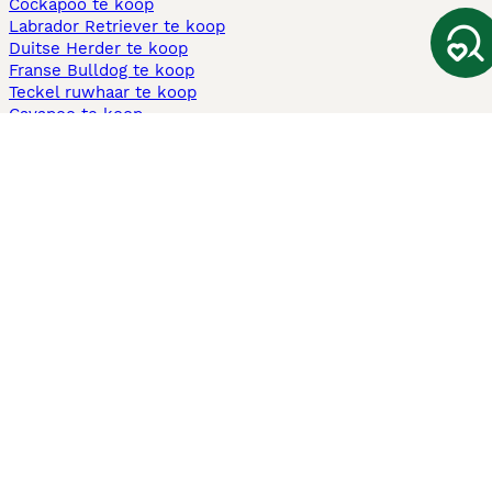
Cockapoo te koop
Labrador Retriever te koop
Duitse Herder te koop
Franse Bulldog te koop
Teckel ruwhaar te koop
Cavapoo te koop
Andere populaire pagina's
Honden te koop in Amsterdam
Pups te koop Limburg​
Pups te koop Friesland​
Honden te koop in Gelderland
Honden te koop in Den Haag
Honden te koop in Enschede
Adopteer hond in Nederland
Informatie
Over ons
Privacybeleid
Support
Pers