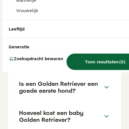
Mannelijk
van de fokker en de locatie.
Vrouwelijk
Hoeveel kost één golden
Leeftijd
retriever?
Generatie
Kan een Golden Retriever
Zoekopdracht bewaren
alleen thuis blijven?
Toon resultaten
(
0
)
Is een Golden Retriever een
goede eerste hond?
Hoeveel kost een baby
Golden Retriever?