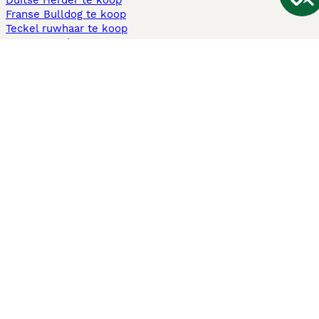
Duitse Herder te koop
Franse Bulldog te koop
Teckel ruwhaar te koop
Cavapoo te koop
Andere populaire pagina's
Honden te koop in Amsterdam
Pups te koop Limburg​
Pups te koop Friesland​
Honden te koop in Gelderland
Honden te koop in Den Haag
Honden te koop in Enschede
Adopteer hond in Nederland
Informatie
Over ons
Privacybeleid
Support
Pers
Voorwaarden
Pups verkopen
Honden test