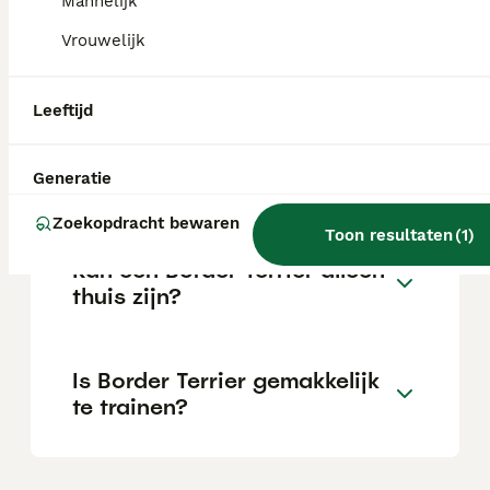
Mannelijk
Vrouwelijk
Wat is het karakter van een
Border Terrier?
Leeftijd
Hoeveel jaar leeft een Border
Generatie
Terrier?
Zoekopdracht bewaren
Toon resultaten
(
1
)
Kan een Border Terrier alleen
thuis zijn?
Is Border Terrier gemakkelijk
te trainen?